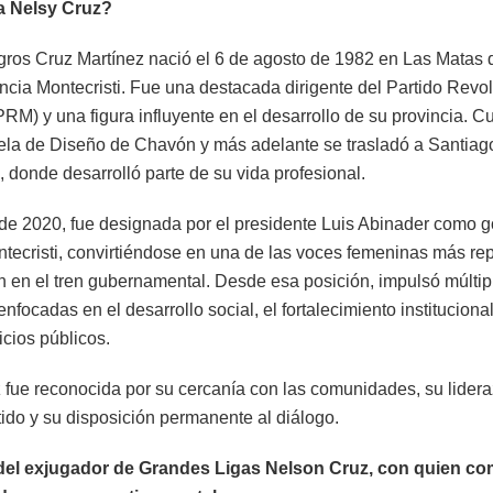
a Nelsy Cruz?
gros Cruz Martínez nació el 6 de agosto de 1982 en Las Matas 
incia Montecristi. Fue una destacada dirigente del Partido Revo
RM) y una figura influyente en el desarrollo de su provincia. C
ela de Diseño de Chavón y más adelante se trasladó a Santiag
 donde desarrolló parte de su vida profesional.
de 2020, fue designada por el presidente Luis Abinader como 
ontecristi, convirtiéndose en una de las voces femeninas más re
ón en el tren gubernamental. Desde esa posición, impulsó múltip
 enfocadas en el desarrollo social, el fortalecimiento instituciona
icios públicos.
 fue reconocida por su cercanía con las comunidades, su lider
do y su disposición permanente al diálogo.
el exjugador de Grandes Ligas Nelson Cruz, con quien co