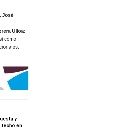
,
José
rera Ulloa
;
así como
cionales.
uesta y
 techo en