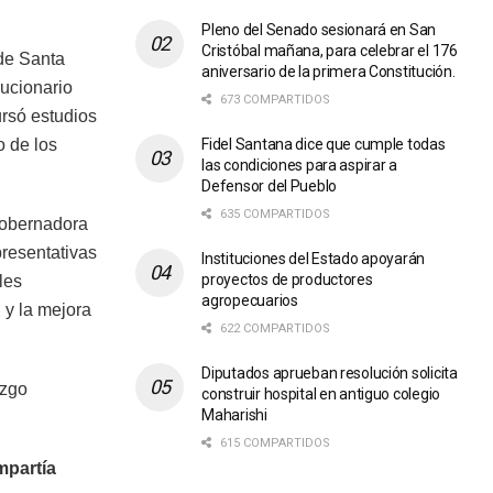
Pleno del Senado sesionará en San
Cristóbal mañana, para celebrar el 176
de Santa
aniversario de la primera Constitución.
lucionario
673 COMPARTIDOS
ursó estudios
Fidel Santana dice que cumple todas
o de los
las condiciones para aspirar a
Defensor del Pueblo
635 COMPARTIDOS
gobernadora
presentativas
Instituciones del Estado apoyarán
proyectos de productores
les
agropecuarios
l y la mejora
622 COMPARTIDOS
Diputados aprueban resolución solicita
azgo
construir hospital en antiguo colegio
Maharishi
615 COMPARTIDOS
mpartía