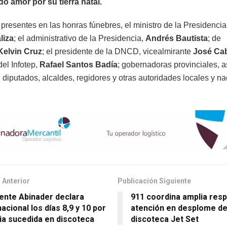
o amor por su tierra natal.
 presentes en las honras fúnebres, el ministro de la Presidencia
liza
; el administrativo de la Presidencia,
Andrés Bautista
; de
Kelvin Cruz
; el presidente de la DNCD, vicealmirante
José Cab
del Infotep,
Rafael Santos Badía
; gobernadoras provinciales, 
diputados, alcaldes, regidores y otras autoridades locales y na
 Anterior
Publicación Siguiente
ente Abinader declara
911 coordina amplia resp
acional los días 8,9 y 10 por
atención en desplome de
ia sucedida en discoteca
discoteca Jet Set