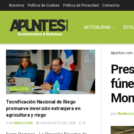
Nosotros
Política de Cookies
Política de Privacidad
Contactos
ACTUALIDAD
ECOL
Apuntes.com.
Pres
fúne
ECOLOGÍA
Mont
Tecnificación Nacional de Riego
promueve inversión extranjera en
por
Redacci
agricultura y riego
POR
REDACCIÓN
6 DE AGOSTO DEL 2026
0