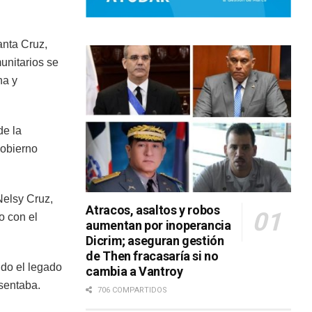
anta Cruz,
unitarios se
na y
de la
Gobierno
Nelsy Cruz,
Atracos, asaltos y robos
o con el
aumentan por inoperancia
Dicrim; aseguran gestión
de Then fracasaría si no
ndo el legado
cambia a Vantroy
sentaba.
706 COMPARTIDOS