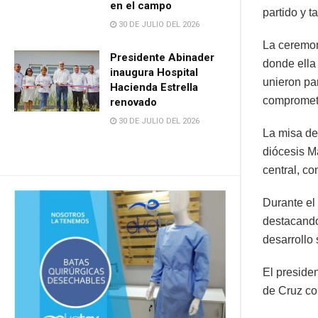
en el campo
partido y 
30 DE JULIO DEL 2026
La ceremon
Presidente Abinader
donde ella 
inaugura Hospital
unieron par
Hacienda Estrella
comprometi
renovado
30 DE JULIO DEL 2026
La misa de
diócesis M
central, co
Durante el
destacando
desarrollo 
El preside
de Cruz co