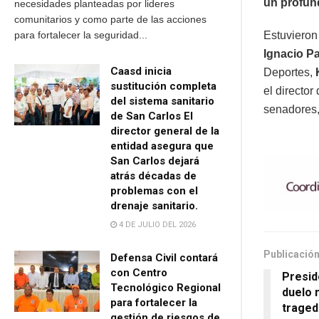
un profund
necesidades planteadas por lideres
comunitarios y como parte de las acciones
Estuvieron
para fortalecer la seguridad...
Ignacio Pa
Caasd inicia
Deportes,
sustitución completa
el director 
del sistema sanitario
senadores, 
de San Carlos El
director general de la
entidad asegura que
San Carlos dejará
atrás décadas de
problemas con el
drenaje sanitario.
4 DE JULIO DEL 2026
Publicación
Defensa Civil contará
con Centro
Presid
Tecnológico Regional
duelo n
para fortalecer la
traged
gestión de riesgos de