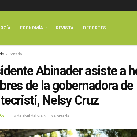
OGÍA
ECONOMÍA
REVISTA
DEPORTES
do
Portada
idente Abinader asiste a 
bres de la gobernadora de
ecristi, Nelsy Cruz
ón
9 de abril del 2025
En
Portada