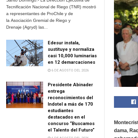
Santo Domingo.- La Dirección Ejecutiva de
Tecnificación Nacional de Riego (TNR) mostró
a representantes de ProChile y de
la Asociación Gremial de Riego y
Drenaje (Agryd) las...
Edesur instala,
sustituye y normaliza
casi 10,000 luminarias
en 12 demarcaciones
6 DE AGOSTO DEL 2026
Presidente Abinader
entrega
reconocimientos del
Indotel a más de 170
estudiantes
destacados en el
Montecrist
concurso “Buscamos
el Talento del Futuro”
dama, Raqu