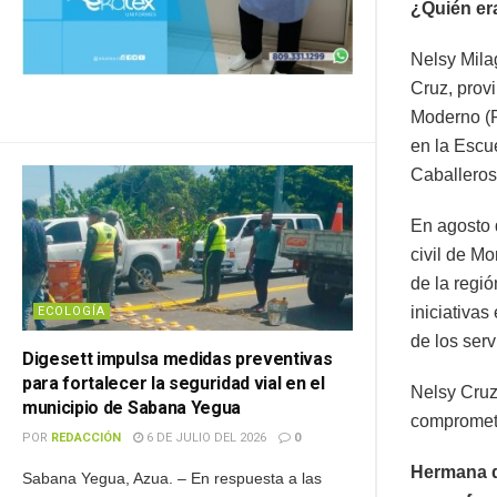
¿Quién er
Nelsy Mila
Cruz, prov
Moderno (P
en la Escu
Caballeros,
En agosto 
civil de M
de la regi
iniciativas
ECOLOGÍA
de los serv
Digesett impulsa medidas preventivas
para fortalecer la seguridad vial en el
Nelsy Cruz
municipio de Sabana Yegua
comprometi
POR
REDACCIÓN
6 DE JULIO DEL 2026
0
Hermana d
Sabana Yegua, Azua. – En respuesta a las