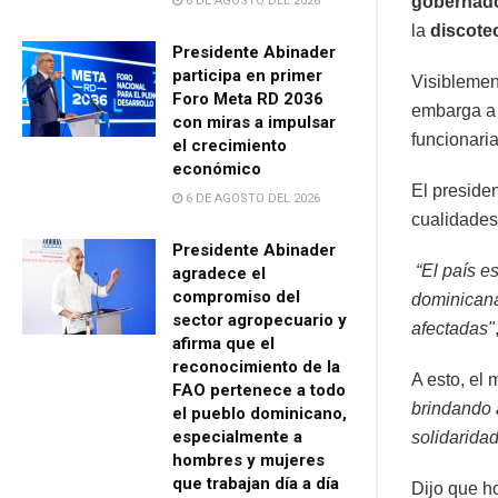
gobernado
6 DE AGOSTO DEL 2026
la
discote
Presidente Abinader
participa en primer
Visiblement
Foro Meta RD 2036
embarga a 
con miras a impulsar
funcionaria
el crecimiento
económico
El preside
6 DE AGOSTO DEL 2026
cualidades
Presidente Abinader
“El país e
agradece el
compromiso del
dominicana
sector agropecuario y
afectadas"
afirma que el
reconocimiento de la
A esto, el 
FAO pertenece a todo
brindando 
el pueblo dominicano,
especialmente a
solidarida
hombres y mujeres
que trabajan día a día
Dijo que h