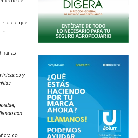
del techo de
 el dolor que
 la
dinarias
ominicanos y
ilias
osible,
añando con
añera de