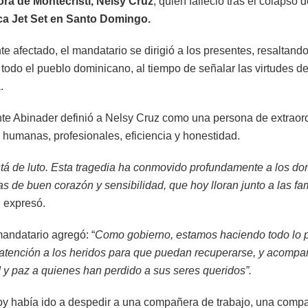
ra de Montecristi,
Nelsy Cruz
, quien falleció tras el colapso 
ca Jet Set
en Santo Domingo.
e afectado, el mandatario se dirigió a los presentes, resaltando
todo el pueblo dominicano, al tiempo de señalar las virtudes de
.
nte Abinader definió a Nelsy Cruz como una persona de extraor
 humanas, profesionales, eficiencia y honestidad.
stá de luto. Esta tragedia ha conmovido profundamente a los d
s de buen corazón y sensibilidad, que hoy lloran junto a las fam
, expresó.
mandatario agregó: “
Como gobierno, estamos haciendo todo lo p
atención a los heridos para que puedan recuperarse, y acomp
d y paz a quienes han perdido a sus seres queridos”.
oy había ido a despedir a una compañera de trabajo, una comp