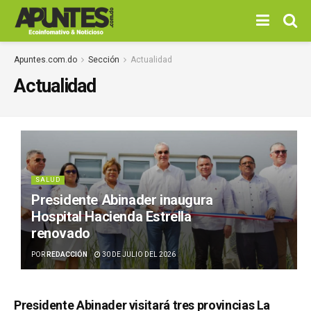
Apuntes.com.do
Sección
Actualidad
Actualidad
SALUD
Presidente Abinader inaugura
Hospital Hacienda Estrella
renovado
POR
REDACCIÓN
30 DE JULIO DEL 2026
Presidente Abinader visitará tres provincias La