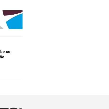
ibe su
año