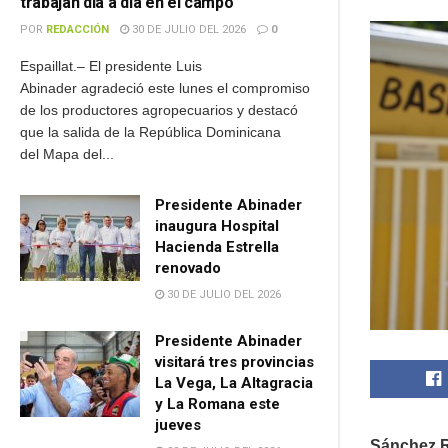
trabajan día a día en el campo
POR
REDACCIÓN
30 DE JULIO DEL 2026
0
Espaillat.– El presidente Luis
Abinader agradeció este lunes el compromiso
de los productores agropecuarios y destacó
que la salida de la República Dominicana
del Mapa del...
Presidente Abinader
inaugura Hospital
Hacienda Estrella
renovado
30 DE JULIO DEL 2026
Presidente Abinader
visitará tres provincias
La Vega, La Altagracia
y La Romana este
jueves
Sánchez Ra