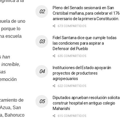
gnifica a la
Pleno del Senado sesionará en San
Cristóbal mañana, para celebrar el 176
aniversario de la primera Constitución.
buela de uno
673 COMPARTIDOS
, porque lo
una escuela
Fidel Santana dice que cumple todas
las condiciones para aspirar a
Defensor del Pueblo
635 COMPARTIDOS
s han
increíble,
Instituciones del Estado apoyarán
sas
proyectos de productores
agropecuarios
 emoción
622 COMPARTIDOS
Diputados aprueban resolución solicita
ozamiento de
construir hospital en antiguo colegio
 Azua, San
Maharishi
ta, Bahoruco
615 COMPARTIDOS