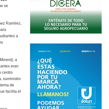
ue se
hez Ramírez,
para
tudiantes a
os
Minerd), a
 antes eran
n centro
, suministro
istema de
e facilita el
rece