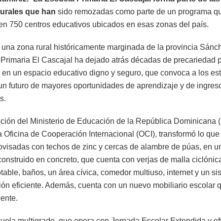
rurales que han
sido remozadas como parte de un programa q
 en 750 centros educativos ubicados en esas zonas del país.
 una zona rural históricamente marginada de la provincia Sánc
 Primaria El Cascajal ha dejado atrás décadas de precariedad 
e en un espacio educativo digno y seguro, que convoca a los es
un futuro de mayores oportunidades de aprendizaje y de ingres
s.
nción del Ministerio de Educación de la República Dominicana (
a Oficina de Cooperación Internacional (OCI), transformó lo que
ovisadas con techos de zinc y cercas de alambre de púas, en u
construido en concreto, que cuenta con verjas de malla ciclónica
table, baños, un área cívica, comedor multiuso, internet y un s
ción eficiente. Además, cuenta con un nuevo mobiliario escolar qu
cente.
uela multigrado, que opera con Jornada Escolar Extendida y of