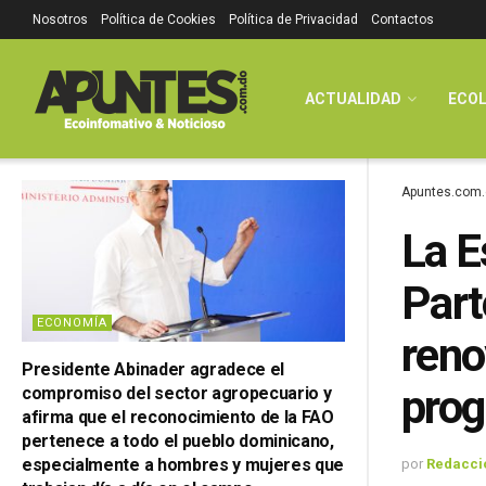
Nosotros
Política de Cookies
Política de Privacidad
Contactos
ACTUALIDAD
ECOL
Apuntes.com.
La E
Part
ECONOMÍA
reno
Presidente Abinader agradece el
prog
compromiso del sector agropecuario y
afirma que el reconocimiento de la FAO
pertenece a todo el pueblo dominicano,
especialmente a hombres y mujeres que
por
Redacci