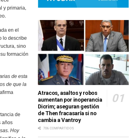
l y primaria,
eo.
ada en el
o lo describe
uctura, sino
 su formación
arias de esta
os de que la
Atracos, asaltos y robos
afirma
aumentan por inoperancia
Dicrim; aseguran gestión
de Then fracasaría si no
rtancia de
cambia a Vantroy
s años
706 COMPARTIDOS
osas. Hoy