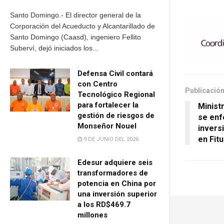
Santo Domingo.- El director general de la
Corporación del Acueducto y Alcantarillado de
Santo Domingo (Caasd), ingeniero Fellito
Suberví, dejó iniciados los...
Defensa Civil contará
con Centro
Publicación
Tecnológico Regional
para fortalecer la
Minist
gestión de riesgos de
se enf
Monseñor Nouel
invers
en Fit
9 DE JUNIO DEL 2026
Edesur adquiere seis
transformadores de
potencia en China por
una inversión superior
a los RD$469.7
millones