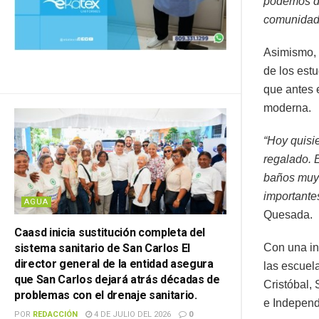
podemos dec
comunidad
Asimismo, 
de los estu
que antes 
moderna.
“Hoy quisi
regalado. E
baños muy 
importante
AGUA
Quesada.
Caasd inicia sustitución completa del
Con una in
sistema sanitario de San Carlos El
director general de la entidad asegura
las escuel
que San Carlos dejará atrás décadas de
Cristóbal,
problemas con el drenaje sanitario.
e Independe
POR
REDACCIÓN
4 DE JULIO DEL 2026
0