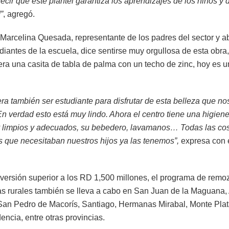
ir que este plantel garantiza los aprendizajes de los niños y di
”
, agregó.
Marcelina Quesada, representante de los padres del sector y a
diantes de la escuela, dice sentirse muy orgullosa de esta obra
era una casita de tabla de palma con un techo de zinc, hoy es 
era también ser estudiante para disfrutar de esta belleza que no
n verdad esto está muy lindo. Ahora el centro tiene una higiene 
limpios y adecuados, su bebedero, lavamanos… Todas las co
s que necesitaban nuestros hijos ya las tenemos”,
expresa con
versión superior a los RD 1,500 millones, el programa de rem
as rurales también se lleva a cabo en San Juan de la Maguana,
 San Pedro de Macorís, Santiago, Hermanas Mirabal, Monte Pla
ncia, entre otras provincias.