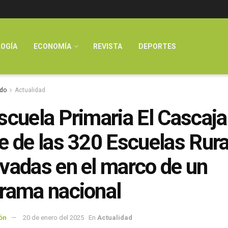
OGÍA
ECONOMÍA
REVISTA
DEPORTES
do
Actualidad
scuela Primaria El Cascaja
e de las 320 Escuelas Rura
vadas en el marco de un
rama nacional
ón
20 de enero del 2025
En
Actualidad