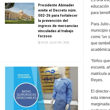
Presidente Abinader
educación d
emite el Decreto núm.
para benef
502-26 para fortalecer
la prevención del
Para Julio 
ingreso de mercancías
municipio 
vinculadas al trabajo
forzoso
como
“un s
24 DE JULIO DEL 2026
que tambié
académica y
“Niños que
escuela, a
matrícula 
Reyes.
El director
esta interv
marginada