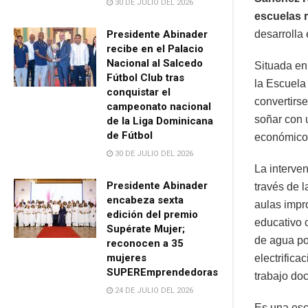
30 DE JULIO DEL 2026
escuelas 
Presidente Abinader
desarrolla
recibe en el Palacio
Nacional al Salcedo
Situada en
Fútbol Club tras
la Escuela
conquistar el
convertirs
campeonato nacional
soñar con 
de la Liga Dominicana
de Fútbol
económico
30 DE JULIO DEL 2026
La interve
Presidente Abinader
través de l
encabeza sexta
aulas impr
edición del premio
educativo 
Supérate Mujer;
de agua po
reconocen a 35
mujeres
electrifica
SUPEREmprendedoras
trabajo do
24 DE JULIO DEL 2026
Es una esc