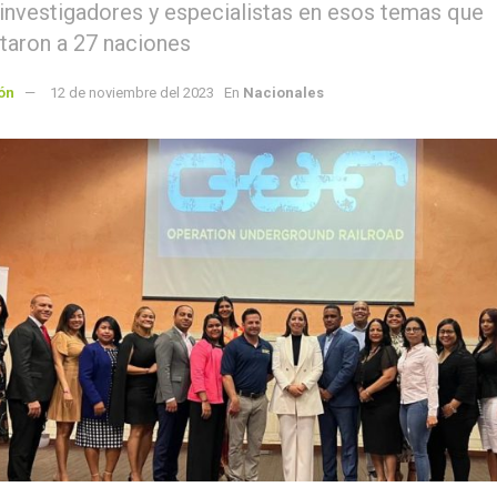
, investigadores y especialistas en esos temas que
taron a 27 naciones
ón
12 de noviembre del 2023
En
Nacionales