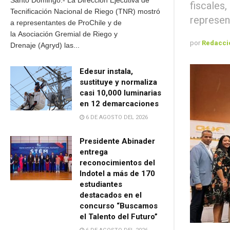
Santo Domingo.- La Dirección Ejecutiva de
fiscales
Tecnificación Nacional de Riego (TNR) mostró
represen
a representantes de ProChile y de
la Asociación Gremial de Riego y
por
Redacci
Drenaje (Agryd) las...
Edesur instala,
sustituye y normaliza
casi 10,000 luminarias
en 12 demarcaciones
6 DE AGOSTO DEL 2026
Presidente Abinader
entrega
reconocimientos del
Indotel a más de 170
estudiantes
destacados en el
concurso “Buscamos
el Talento del Futuro”