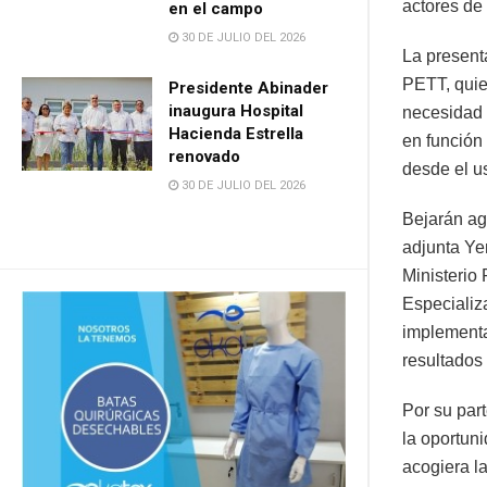
actores de 
en el campo
30 DE JULIO DEL 2026
La present
PETT, quien
Presidente Abinader
inaugura Hospital
necesidad 
Hacienda Estrella
en función
renovado
desde el us
30 DE JULIO DEL 2026
Bejarán ag
adjunta Ye
Ministerio 
Especializa
implementar
resultados
Por su par
la oportun
acogiera l