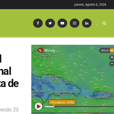
jueves, agosto 6, 2026
l
nal
ta de
uyendo 23