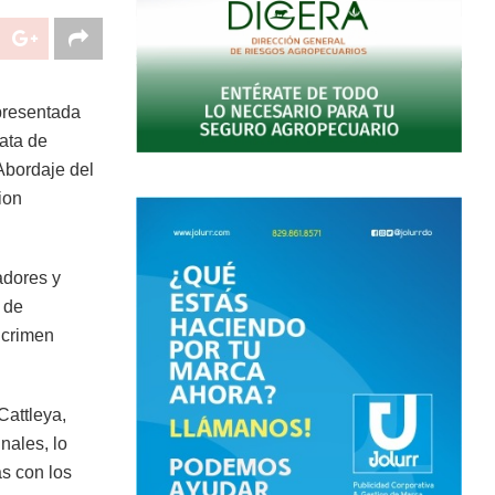
presentada
rata de
Abordaje del
ion
adores y
 de
 crimen
Cattleya,
nales, lo
as con los