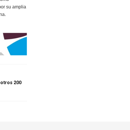
por su amplia
na.
 otros 200