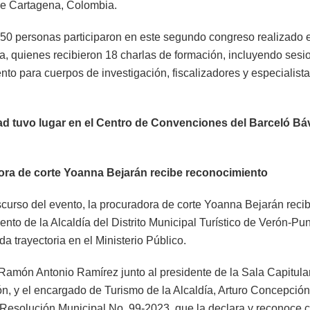
de Cartagena, Colombia.
50 personas participaron en este segundo congreso realizado 
, quienes recibieron 18 charlas de formación, incluyendo sesi
nto para cuerpos de investigación, fiscalizadores y especialist
dad tuvo lugar en el Centro de Convenciones del Barceló B
ra de corte Yoanna Bejarán recibe reconocimiento
scurso del evento, la procuradora de corte Yoanna Bejarán reci
nto de la Alcaldía del Distrito Municipal Turístico de Verón-Pu
a trayectoria en el Ministerio Público.
 Ramón Antonio Ramírez junto al presidente de la Sala Capitula
n, y el encargado de Turismo de la Alcaldía, Arturo Concepción
 Resolución Municipal No. 99-2023, que la declara y reconoce