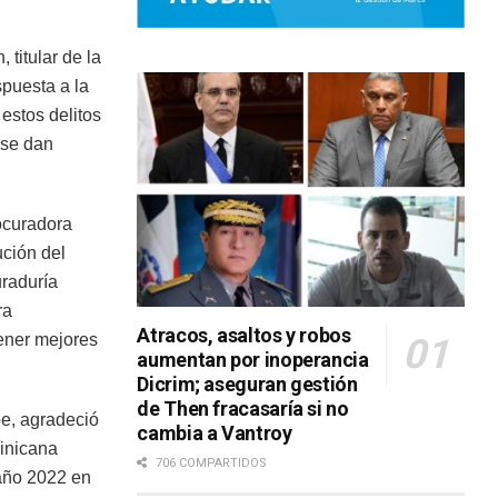
titular de la
spuesta a la
estos delitos
 se dan
ocuradora
ución del
uraduría
ra
Atracos, asaltos y robos
tener mejores
aumentan por inoperancia
Dicrim; aseguran gestión
de Then fracasaría si no
be, agradeció
cambia a Vantroy
minicana
706 COMPARTIDOS
 año 2022 en