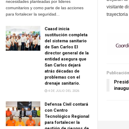
necesidades planteadas por lideres
visitante d
comunitarios y como parte de las acciones
trayectoria
para fortalecer la seguridad...
Caasd inicia
sustitución completa
del sistema sanitario
de San Carlos El
director general de la
entidad asegura que
San Carlos dejará
atrás décadas de
Publicación
problemas con el
Presid
drenaje sanitario.
inaugu
4 DE JULIO DEL 2026
Defensa Civil contará
con Centro
Tecnológico Regional
para fortalecer la
gestión de riesgos de