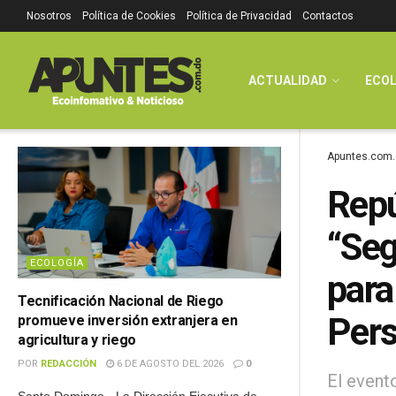
Nosotros
Política de Cookies
Política de Privacidad
Contactos
ACTUALIDAD
ECOL
Apuntes.com.
Repú
“Seg
ECOLOGÍA
para
Tecnificación Nacional de Riego
Per
promueve inversión extranjera en
agricultura y riego
POR
REDACCIÓN
6 DE AGOSTO DEL 2026
0
El event