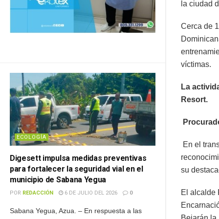
la ciudad 
Cerca de 1
Dominicana
entrenamie
víctimas.
La activi
Resort.
Procurado
ECOLOGÍA
En el tran
reconocimie
Digesett impulsa medidas preventivas
para fortalecer la seguridad vial en el
su destacad
municipio de Sabana Yegua
El alcalde
POR
REDACCIÓN
6 DE JULIO DEL 2026
0
Encarnació
Sabana Yegua, Azua. – En respuesta a las
Bejarán la