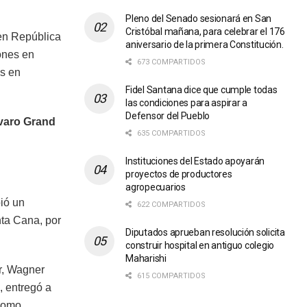
Pleno del Senado sesionará en San
Cristóbal mañana, para celebrar el 176
en República
aniversario de la primera Constitución.
ones en
673 COMPARTIDOS
as en
Fidel Santana dice que cumple todas
las condiciones para aspirar a
Defensor del Pueblo
ávaro Grand
635 COMPARTIDOS
Instituciones del Estado apoyarán
proyectos de productores
agropecuarios
bió un
622 COMPARTIDOS
nta Cana, por
Diputados aprueban resolución solicita
construir hospital en antiguo colegio
Maharishi
r, Wagner
615 COMPARTIDOS
, entregó a
 como