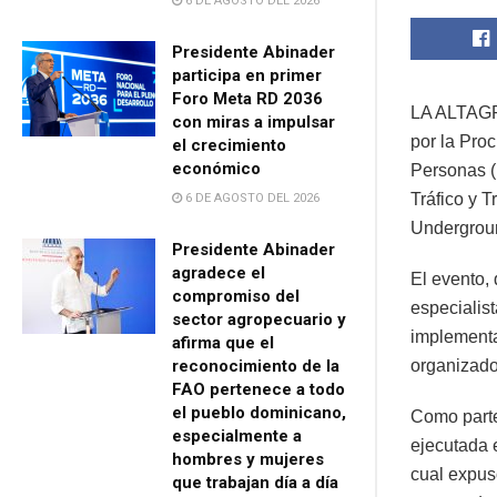
6 DE AGOSTO DEL 2026
Presidente Abinader
participa en primer
Foro Meta RD 2036
LA ALTAGR
con miras a impulsar
por la Proc
el crecimiento
económico
Personas (
Tráfico y 
6 DE AGOSTO DEL 2026
Undergroun
Presidente Abinader
agradece el
El evento, 
compromiso del
especialis
sector agropecuario y
implementa
afirma que el
reconocimiento de la
organizado
FAO pertenece a todo
el pueblo dominicano,
Como parte
especialmente a
ejecutada 
hombres y mujeres
cual expus
que trabajan día a día