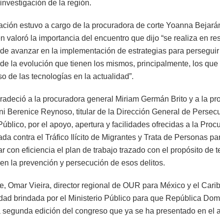
investigación de la región.
ación estuvo a cargo de la procuradora de corte Yoanna Bejarán, 
 valoró la importancia del encuentro que dijo “se realiza en re
de avanzar en la implementación de estrategias para perseguir 
 de la evolución que tienen los mismos, principalmente, los que
o de las tecnologías en la actualidad”.
radeció a la procuradora general Miriam Germán Brito y a la pr
ni Berenice Reynoso, titular de la Dirección General de Persec
Público, por el apoyo, apertura y facilidades ofrecidas a la Proc
da contra el Tráfico Ilícito de Migrantes y Trata de Personas pa
 con eficiencia el plan de trabajo trazado con el propósito de 
 en la prevención y persecución de esos delitos.
te, Omar Vieira, director regional de OUR para México y el Cari
idad brindada por el Ministerio Público para que República Do
a segunda edición del congreso que ya se ha presentado en el