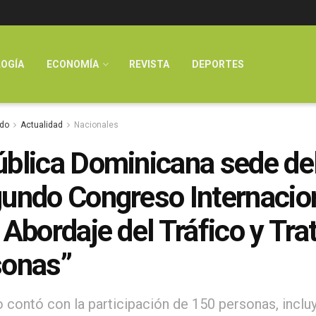
OGÍA
ECONOMÍA
REVISTA
DEPORTES
do
Actualidad
Nacionales
blica Dominicana sede de
undo Congreso Internacio
 Abordaje del Tráfico y Tra
sonas”
o contó con la participación de 150 personas, incl