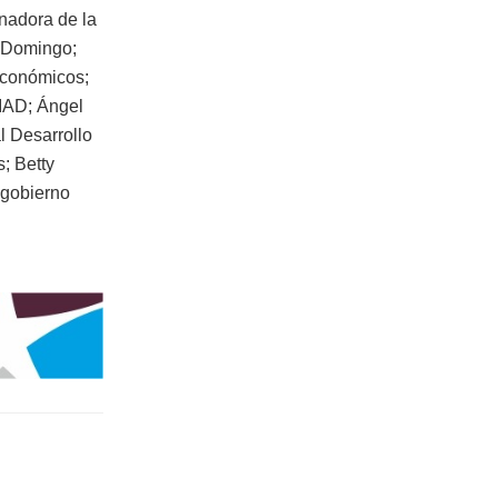
nadora de la
o Domingo;
Económicos;
 IAD; Ángel
l Desarrollo
s; Betty
 gobierno