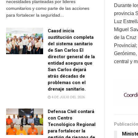
necesidades planteadas por lideres
Durante lo
comunitarios y como parte de las acciones
provincia 
para fortalecer la seguridad...
Luz Estrel
Miguel Savi
Caasd inicia
sustitución completa
de la Cruz
del sistema sanitario
Provincial;
de San Carlos El
Gerónimo, 
director general de la
central y m
entidad asegura que
San Carlos dejará
atrás décadas de
problemas con el
drenaje sanitario.
4 DE JULIO DEL 2026
Defensa Civil contará
con Centro
Publicación
Tecnológico Regional
para fortalecer la
Minist
gestión de riesgos de