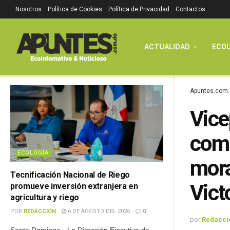
Nosotros
Política de Cookies
Política de Privacidad
Contactos
ACTUALIDAD
ECOL
Apuntes.com.
Vice
comp
ECOLOGÍA
mora
Tecnificación Nacional de Riego
Vict
promueve inversión extranjera en
agricultura y riego
POR
REDACCIÓN
6 DE AGOSTO DEL 2026
0
por
Redacci