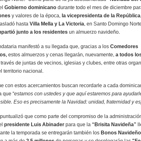
el
Gobierno dominicano
durante todo el mes de diciembre pa
iones
y valores de la época,
la vicepresidenta de la República
trasladó hasta
Villa Mella y La Victoria
, en Santo Domingo Norte
partió junto a los residentes
un almuerzo navideño.
dataria manifestó a su llegada que, gracias a los
Comedores
os,
estos almuerzos y cenas llegarán, nuevamente,
a todos lo
través de juntas de vecinos, iglesias y clubes, entre otras orga
l territorio nacional.
e con estos acercamientos buscan recordarle a cada dominica
 que “
estamos con ustedes y que aquí estaremos para ayudarle
sible. Eso es precisamente la Navidad: unidad, fraternidad y e
puntualizó que como parte del compromiso de la administració
el
presidente Luis Abinader
para que la
“Brisita Navideña”
l
urante la temporada se entregarán también los
Bonos Navideño
án a más de
2.5 millones
de personas y se desplegarán las
"Fe