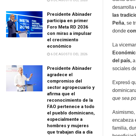
6 DE AGOSTO DEL 2026
desarrolla 
Presidente Abinader
las tradic
participa en primer
Peña
, se 
Foro Meta RD 2036
donde
com
con miras a impulsar
el crecimiento
La viceman
económico
Económic
6 DE AGOSTO DEL 2026
del país,
a 
Presidente Abinader
sociales de
agradece el
compromiso del
Expresó qu
sector agropecuario y
dominicana
afirma que el
que sea po
reconocimiento de la
FAO pertenece a todo
Asimismo, 
el pueblo dominicano,
especialmente a
encabeza 
hombres y mujeres
familia, d
que trabajan día a día
beneficiar