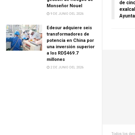
de cin
Monseñor Nouel
exalca
9 DE JUNIO DEL 2026
Ayunta
Edesur adquiere seis
transformadores de
potencia en China por
una inversión superior
a los RD$469.7
millones
2 DE JUNIO DEL 2026
Todos los de