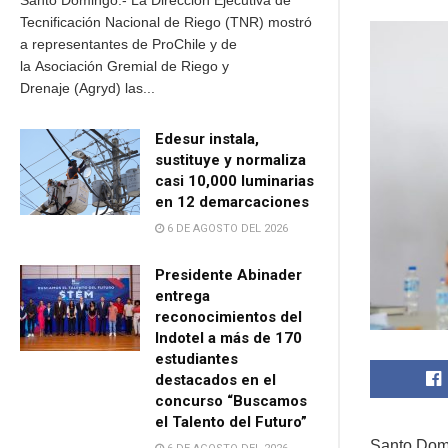
Santo Domingo.- La Dirección Ejecutiva de
Tecnificación Nacional de Riego (TNR) mostró
a representantes de ProChile y de
la Asociación Gremial de Riego y
Drenaje (Agryd) las...
Edesur instala,
sustituye y normaliza
casi 10,000 luminarias
en 12 demarcaciones
6 DE AGOSTO DEL 2026
Presidente Abinader
entrega
reconocimientos del
Indotel a más de 170
estudiantes
destacados en el
concurso “Buscamos
el Talento del Futuro”
Santo Domi