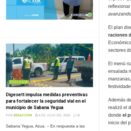
reflexionar
avanzando
El plan di
raciones 
Económicos
sectores d
El menú na
ensalada r
manzanas, u
ECOLOGÍA
festividade
Digesett impulsa medidas preventivas
Además de 
para fortalecer la seguridad vial en el
municipio de Sabana Yegua
realizó el 
donde
el 
POR
REDACCIÓN
6 DE JULIO DEL 2026
0
inicio del 
Sabana Yegua, Azua. – En respuesta a las