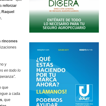
ra
reforzar
, Raquel
,
s rincones
nizaciones
no y
s en todo lo
speranza”.
n que
legue a cada
s
, que
rias