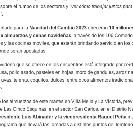
 sobre el rumbo de los sectores y
"ver cómo trabajar juntos para
".
señado para la
Navidad del Cambio 2023
ofrecerán
10 millone
de almuerzos y cenas navideñas
, a través de los 106 Comedo
 y las cocinas móviles, que estarán brindando servicio en los 
onde serán apostadas.
videño que se ofrece en los encuentros está integrado por cer
usa, pollo asado, pasteles en hojas, moro de gandules, arroz n
vas, teleras, coquitos, dulces, entre otros alimentos tradiciona
s.
los almuerzos de este martes en Villa Mella y La Victoria, pre
de Las Cinco Esquinas, en el sector San Carlos, en el Distrito N
presidente Luis Abinader y la vicepresidenta Raquel Peña
in
programa que llevará las jornadas a distintos puntos del territori