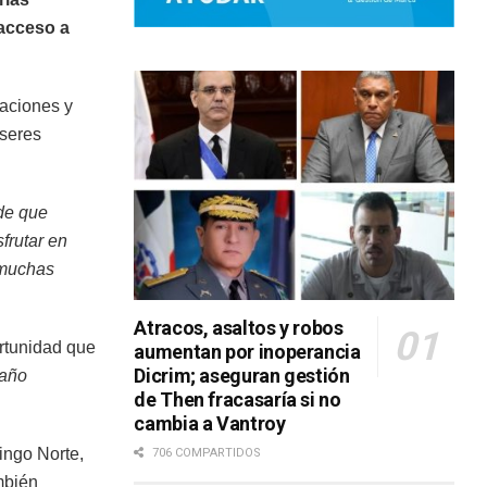
acceso a
taciones y
 seres
de que
frutar en
 muchas
Atracos, asaltos y robos
ortunidad que
aumentan por inoperancia
Dicrim; aseguran gestión
 año
de Then fracasaría si no
cambia a Vantroy
ingo Norte,
706 COMPARTIDOS
mbién