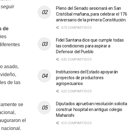
 seguir
Pleno del Senado sesionará en San
Cristóbal mañana, para celebrar el 176
aniversario de la primera Constitución.
673 COMPARTIDOS
s de
res
Fidel Santana dice que cumple todas
diferentes
las condiciones para aspirar a
Defensor del Pueblo
635 COMPARTIDOS
do asado,
Instituciones del Estado apoyarán
avideño,
proyectos de productores
les de las
agropecuarios
622 COMPARTIDOS
Diputados aprueban resolución solicita
viamente se
construir hospital en antiguo colegio
acional,
Maharishi
auguraron el
615 COMPARTIDOS
o nacional.