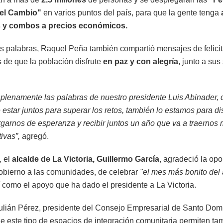
el Cambio"
en varios puntos del país, para que la gente tenga
 y combos a precios económicos.
s palabras, Raquel Peña también compartió mensajes de felici
 de que la población disfrute
en paz y con alegría
, junto a sus
plenamente las palabras de nuestro presidente Luis Abinader, 
star juntos para superar los retos, también lo estamos para dis
argarnos de esperanza y recibir juntos un año que va a traernos
tivas”,
agregó.
, el
alcalde de La Victoria, Guillermo García
, agradeció la op
gobierno a las comunidades, de celebrar
"el mes más bonito del
 como el apoyo que ha dado el presidente a La Victoria.
Julián Pérez, presidente del Consejo Empresarial de Santo Dom
e este tipo de espacios de integración comunitaria permiten ta