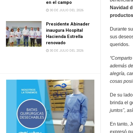
en el campo
Navidad d
30 DE JULIO DEL 2026
productos
Presidente Abinader
Durante su
inaugura Hospital
Hacienda Estrella
sus deseos
renovado
queridos.
30 DE JULIO DEL 2026
“Comparto 
además de e
alegría, c
cosas posi
De su lado
brinda el 
juntos",
así
En tanto, 
expresó qu