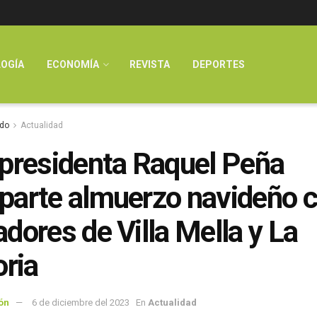
OGÍA
ECONOMÍA
REVISTA
DEPORTES
do
Actualidad
presidenta Raquel Peña
arte almuerzo navideño 
dores de Villa Mella y La
oria
ón
6 de diciembre del 2023
En
Actualidad