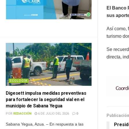
El Banco 
sus aporte
Así como, 
turismo do
Se recuerd
directa, in
ECOLOGÍA
Digesett impulsa medidas preventivas
para fortalecer la seguridad vial en el
municipio de Sabana Yegua
POR
REDACCIÓN
6 DE JULIO DEL 2026
0
Publicación
Presid
Sabana Yegua, Azua. – En respuesta a las