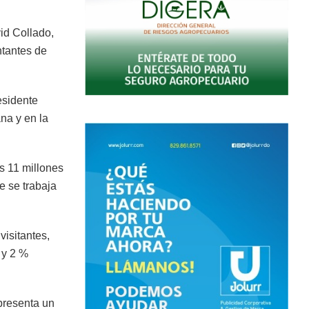
vid Collado,
ntantes de
esidente
na y en la
s 11 millones
ue se trabaja
visitantes,
 y 2 %
epresenta un