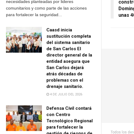
constr
necesidades planteadas por lideres
Doming
comunitarios y como parte de las acciones
unas 4
para fortalecer la seguridad...
Caasd inicia
sustitución completa
del sistema sanitario
de San Carlos El
director general de la
entidad asegura que
San Carlos dejará
atrás décadas de
problemas con el
drenaje sanitario.
4 DE JULIO DEL 2026
Defensa Civil contará
con Centro
Tecnológico Regional
para fortalecer la
Todos los de
gestión de riesgos de