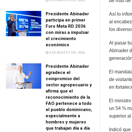
de más de 
6 DE AGOSTO DEL 2026
Presidente Abinader
Así lo info
participa en primer
al encabeza
Foro Meta RD 2036
los diverso
con miras a impulsar
el crecimiento
Al pasar b
económico
Abinader d
6 DE AGOSTO DEL 2026
generación
Presidente Abinader
El mandata
agradece el
compromiso del
de visitant
sector agropecuario y
en fortalec
afirma que el
reconocimiento de la
El ministro
FAO pertenece a todo
un 54 % má
el pueblo dominicano,
especialmente a
superior a
hombres y mujeres
que trabajan día a día
Indicó que 