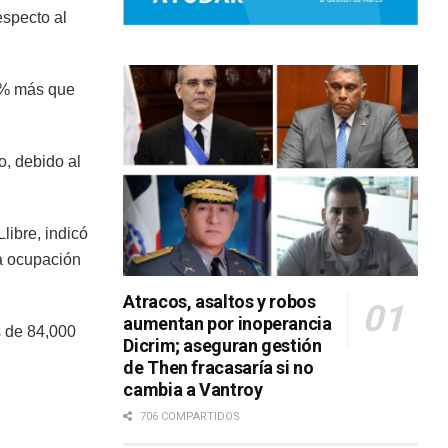
especto al
3 % más que
o, debido al
libre, indicó
a ocupación
Atracos, asaltos y robos
aumentan por inoperancia
s de 84,000
Dicrim; aseguran gestión
de Then fracasaría si no
cambia a Vantroy
706 COMPARTIDOS