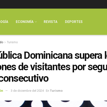
OGÍA
ECONOMÍA
REVISTA
DEPORTES
do
Turismo
blica Dominicana supera 
ones de visitantes por seg
consecutivo
ón
3 de diciembre del 2024
En
Turismo