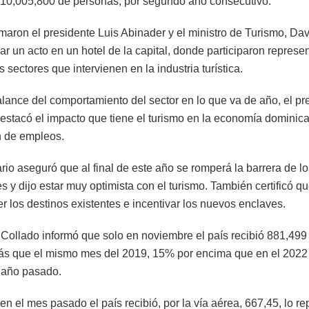
10,005,800 de personas, por segundo año consecutivo.
rmaron el presidente Luis Abinader y el ministro de Turismo, Da
r un acto en un hotel de la capital, donde participaron represe
s sectores que intervienen en la industria turística.
alance del comportamiento del sector en lo que va de año, el pr
estacó el impacto que tiene el turismo en la economía dominica
 de empleos.
rio aseguró que al final de este año se romperá la barrera de lo
es y dijo estar muy optimista con el turismo. También certificó q
er los destinos existentes e incentivar los nuevos enclaves.
 Collado informó que solo en noviembre el país recibió 881,499 
s que el mismo mes del 2019, 15% por encima que en el 2022
l año pasado.
en el mes pasado el país recibió, por la vía aérea, 667,45, lo r