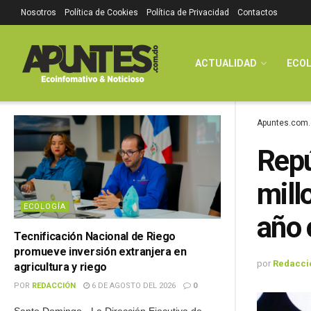
Nosotros
Política de Cookies
Política de Privacidad
Contactos
ACTUALIDAD
ECOL
Apuntes.com.
Repú
mill
ECOLOGÍA
año 
Tecnificación Nacional de Riego
promueve inversión extranjera en
por
Redacci
agricultura y riego
POR
REDACCIÓN
6 DE AGOSTO DEL 2026
0