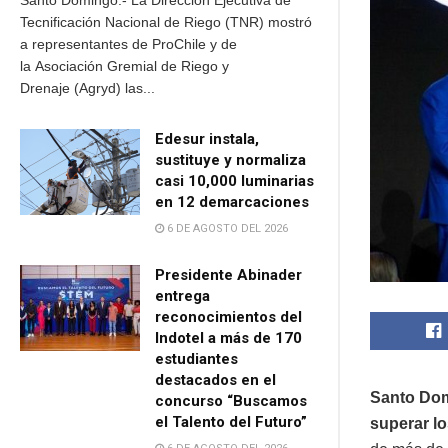
Santo Domingo.- La Dirección Ejecutiva de
Tecnificación Nacional de Riego (TNR) mostró
a representantes de ProChile y de
la Asociación Gremial de Riego y
Drenaje (Agryd) las...
Edesur instala,
sustituye y normaliza
casi 10,000 luminarias
en 12 demarcaciones
6 DE AGOSTO DEL 2026
Presidente Abinader
entrega
reconocimientos del
Indotel a más de 170
estudiantes
destacados en el
Santo Dom
concurso “Buscamos
el Talento del Futuro”
superar lo