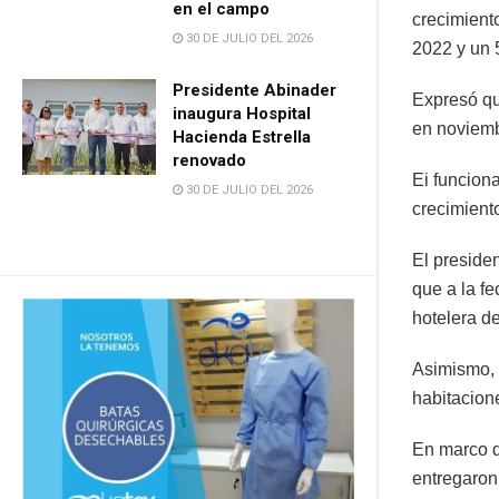
en el campo
crecimient
30 DE JULIO DEL 2026
2022 y un 
Presidente Abinader
Expresó qu
inaugura Hospital
en noviemb
Hacienda Estrella
renovado
Ei funciona
30 DE JULIO DEL 2026
crecimient
El preside
que a la f
hotelera d
Asimismo, 
habitacion
En marco de
entregaron