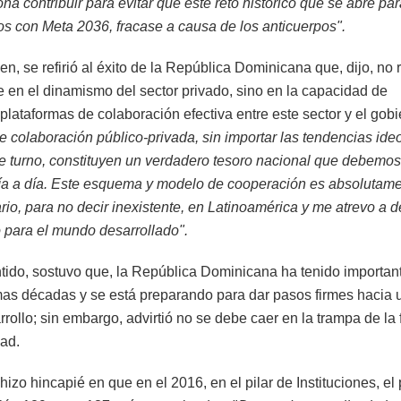
a contribuir para evitar que este reto histórico que se abre par
s con Meta 2036, fracase a causa de los anticuerpos".
en, se refirió al éxito de la República Dominicana que, dijo, no 
 en el dinamismo del sector privado, sino en la capacidad de
plataformas de colaboración efectiva entre este sector y el gobi
e colaboración público-privada, sin importar las tendencias ide
e turno, constituyen un verdadero tesoro nacional que debemos
ía a día. Este esquema y modelo de cooperación es absolutam
rio, para no decir inexistente, en Latinoamérica y me atrevo a d
 para el mundo desarrollado".
tido, sostuvo que, la República Dominicana ha tenido importa
imas décadas y se está preparando para dar pasos firmes hacia 
rollo; sin embargo, advirtió no se debe caer en la trampa de la 
dad.
izo hincapié en que en el 2016, en el pilar de Instituciones, el