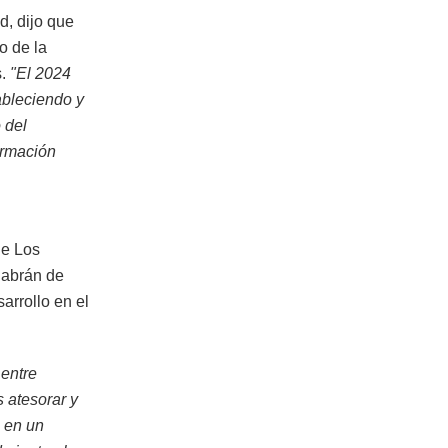
, dijo que
o de la
s.
"El 2024
ableciendo y
 del
ormación
De Los
habrán de
arrollo en el
 entre
 atesorar y
s en un