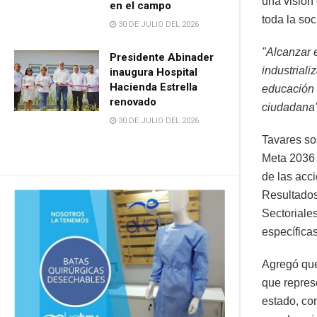
una visión
en el campo
toda la so
30 DE JULIO DEL 2026
"Alcanzar 
Presidente Abinader
industriali
inaugura Hospital
Hacienda Estrella
educación d
renovado
ciudadana"
30 DE JULIO DEL 2026
Tavares so
Meta 2036 
de las acc
Resultados
Sectoriale
específicas
Agregó que
que represe
estado, co