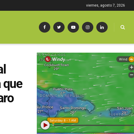
viernes, agosto 7, 2026
al
a que
aro