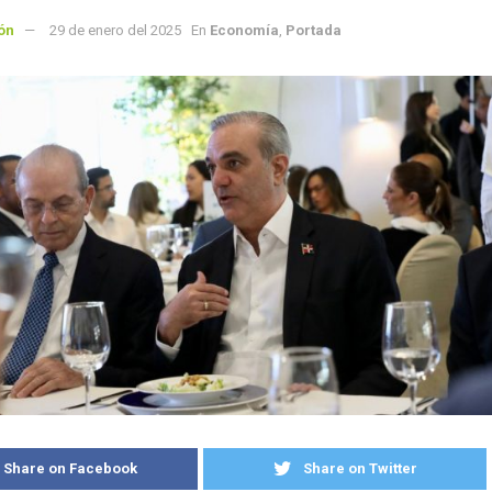
ón
29 de enero del 2025
En
Economía
,
Portada
Share on Facebook
Share on Twitter