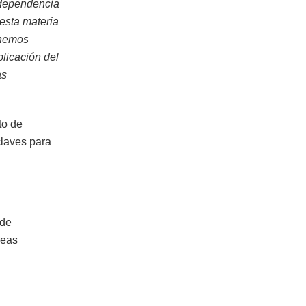
independencia
esta materia
 hemos
licación del
as
to de
claves para
 de
reas