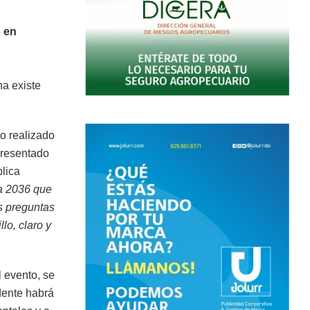
s en
na existe
o realizado
presentado
blica
a 2036 que
s preguntas
lo, claro y
l evento, se
dente habrá