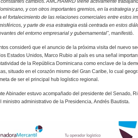
 constantes cambios. AMCHAMRD viene activamente trabajando
ominicano, y con otros importantes gremios, en la estrategia y 
 el fortalecimiento de las relaciones comerciales entre estos i
isféricos, y parte de esa estrategia está centrada en estos diá
levantes del entorno empresarial y gubernamental",
manifestó.
tos consideró que el anuncio de la próxima visita del nuevo se
los Estados Unidos, Marco Rubio al país es una señal importan
ntatividad de la República Dominicana como enclave de la dem
as, situado en el corazón mismo del Gran Caribe, lo cual geog
meta de ser el principal hub logístico regional.
nte Abinader estuvo acompañado del presidente del Senado, Ri
l ministro administrativo de la Presidencia, Andrés Bautista.