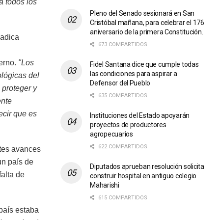
a todos los
Pleno del Senado sesionará en San
Cristóbal mañana, para celebrar el 176
aniversario de la primera Constitución.
radica
673 COMPARTIDOS
erno.
"Los
Fidel Santana dice que cumple todas
las condiciones para aspirar a
ológicas del
Defensor del Pueblo
 proteger y
635 COMPARTIDOS
ente
ecir que es
Instituciones del Estado apoyarán
proyectos de productores
agropecuarios
622 COMPARTIDOS
ntes avances
un país de
Diputados aprueban resolución solicita
falta de
construir hospital en antiguo colegio
Maharishi
615 COMPARTIDOS
 país estaba