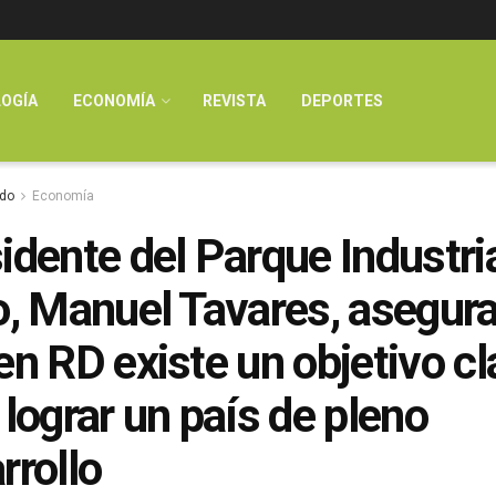
OGÍA
ECONOMÍA
REVISTA
DEPORTES
do
Economía
idente del Parque Industri
o, Manuel Tavares, asegur
en RD existe un objetivo cl
 lograr un país de pleno
rrollo