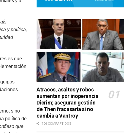
entales y a
país
a y política,
guridad
ores es que
mplementación
Equipos
Atracos, asaltos y robos
ndaciones
aumentan por inoperancia
Dicrim; aseguran gestión
de Then fracasaría si no
erno, sino
cambia a Vantroy
a política de
706 COMPARTIDOS
confieso que