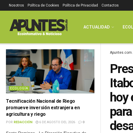
Nosotros
Política de Cookies
Política de Privacidad
Contactos
ACTUALIDAD
ECOL
Apuntes.com.
Pres
Itab
ECOLOGÍA
hoy 
Tecnificación Nacional de Riego
para
promueve inversión extranjera en
agricultura y riego
desa
POR
REDACCIÓN
6 DE AGOSTO DEL 2026
0