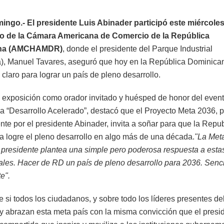
ngo.- El presidente Luis Abinader participó este miércole
zo de la Cámara Americana de Comercio de la República
na
(AMCHAMDR)
, donde el presidente del Parque Industrial
sa), Manuel Tavares, aseguró que hoy en la República Dominica
 claro para lograr un país de pleno desarrollo.
 exposición como orador invitado y huésped de honor del event
ma “Desarrollo Acelerado”, destacó que el Proyecto Meta 2036, 
nte por el presidente Abinader, invita a soñar para que la Repu
 logre el pleno desarrollo en algo más de una década.
"La Met
 presidente plantea una simple pero poderosa respuesta a esta
les. Hacer de RD un país de pleno desarrollo para 2036. Sencil
e".
 si todos los ciudadanos, y sobre todo los líderes presentes de
n y abrazan esta meta país con la misma convicción que el presi