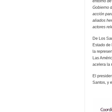
entorno de
Gobierno d
acción para
aliados hem
actores re
De Los San
Estado de 
la represe
Las Améric
acelera la 
El preside
Santos, y e