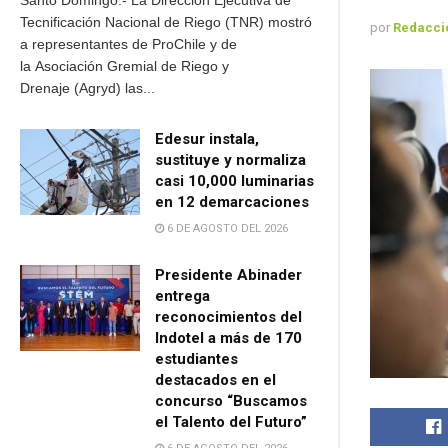
Santo Domingo.- La Dirección Ejecutiva de
Tecnificación Nacional de Riego (TNR) mostró
por
Redacci
a representantes de ProChile y de
la Asociación Gremial de Riego y
Drenaje (Agryd) las...
Edesur instala,
sustituye y normaliza
casi 10,000 luminarias
en 12 demarcaciones
6 DE AGOSTO DEL 2026
Presidente Abinader
entrega
reconocimientos del
Indotel a más de 170
estudiantes
destacados en el
concurso “Buscamos
el Talento del Futuro”