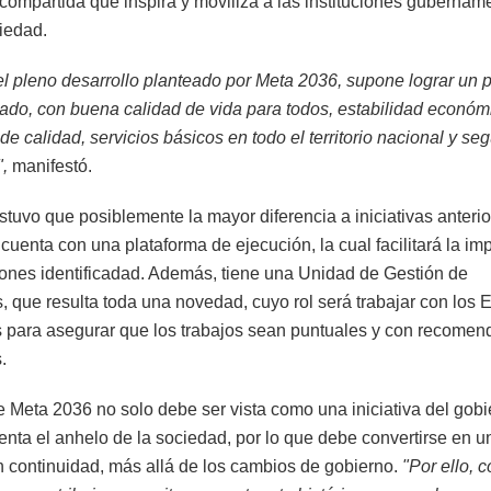
 compartida que inspira y moviliza a las instituciones gubernam
ciedad.
el pleno desarrollo planteado por Meta 2036, supone lograr un 
zado, con buena calidad de vida para todos, estabilidad económic
e calidad, servicios básicos en todo el territorio nacional y se
,
manifestó.
stuvo que posiblemente la mayor diferencia a iniciativas anteri
cuenta con una plataforma de ejecución, la cual facilitará la i
iones identificadad. Además, tiene una Unidad de Gestión de
, que resulta toda una novedad, cuyo rol será trabajar con los 
s para asegurar que los trabajos sean puntuales y con recome
.
 Meta 2036 no solo debe ser vista como una iniciativa del gobi
nta el anhelo de la sociedad, por lo que debe convertirse en un
n continuidad, más allá de los cambios de gobierno.
"Por ello, 