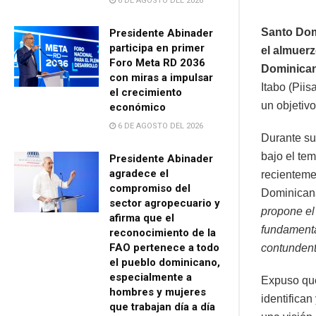
6 DE AGOSTO DEL 2026
Santo Domi
Presidente Abinader
participa en primer
el almuer
Foro Meta RD 2036
Dominica
con miras a impulsar
Itabo (Pii
el crecimiento
un objetivo
económico
6 DE AGOSTO DEL 2026
Durante su
bajo el te
Presidente Abinader
agradece el
recienteme
compromiso del
Dominicana
sector agropecuario y
propone el
afirma que el
fundamenta
reconocimiento de la
FAO pertenece a todo
contundent
el pueblo dominicano,
especialmente a
Expuso que
hombres y mujeres
identifica
que trabajan día a día