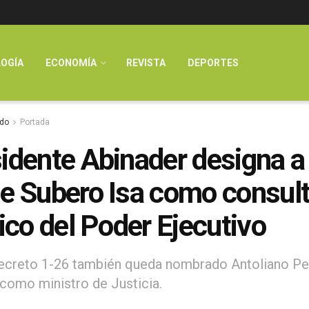
OGÍA
ECONOMÍA
REVISTA
DEPORTES
do
Portada
idente Abinader designa a
e Subero Isa como consult
dico del Poder Ejecutivo
ecreto 1-26 también queda nombrado Antoliano Pe
omo ministro de Justicia.