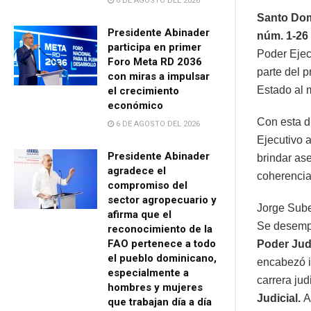
6 DE AGOSTO DEL 2026
Santo Dom
Presidente Abinader
núm. 1-26 
participa en primer
Poder Ejec
Foro Meta RD 2036
parte del p
con miras a impulsar
Estado al 
el crecimiento
económico
Con esta di
6 DE AGOSTO DEL 2026
Ejecutivo a
Presidente Abinader
brindar ase
agradece el
coherencia
compromiso del
sector agropecuario y
Jorge Sube
afirma que el
Se desemp
reconocimiento de la
FAO pertenece a todo
Poder Judi
el pueblo dominicano,
encabezó i
especialmente a
carrera jud
hombres y mujeres
Judicial.
Ad
que trabajan día a día