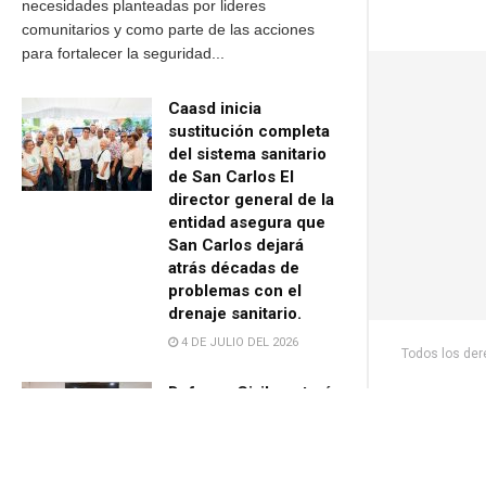
necesidades planteadas por lideres
comunitarios y como parte de las acciones
para fortalecer la seguridad...
Caasd inicia
sustitución completa
del sistema sanitario
de San Carlos El
director general de la
entidad asegura que
San Carlos dejará
atrás décadas de
problemas con el
drenaje sanitario.
4 DE JULIO DEL 2026
Todos los de
Defensa Civil contará
con Centro
Tecnológico Regional
para fortalecer la
gestión de riesgos de