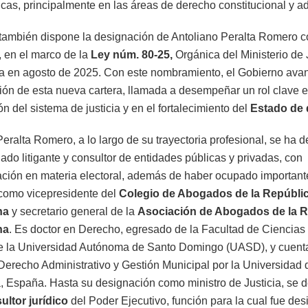
icas, principalmente en las áreas de derecho constitucional y ad
 también dispone la designación de Antoliano Peralta Romero c
, en el marco de la
Ley núm. 80-25,
Orgánica del Ministerio de J
 en agosto de 2025. Con este nombramiento, el Gobierno avan
ión de esta nueva cartera, llamada a desempeñar un rol clave e
n del sistema de justicia y en el fortalecimiento del
Estado de 
eralta Romero, a lo largo de su trayectoria profesional, se ha 
do litigante y consultor de entidades públicas y privadas, con
ación en materia electoral, además de haber ocupado important
como vicepresidente del
Colegio de Abogados de la Repúbli
na
y secretario general de la
Asociación de Abogados de la R
na
. Es doctor en Derecho, egresado de la Facultad de Ciencias 
de la Universidad Autónoma de Santo Domingo (UASD), y cuent
Derecho Administrativo y Gestión Municipal por la Universidad d
 España. Hasta su designación como ministro de Justicia, s
ultor jurídico
del Poder Ejecutivo, función para la cual fue de