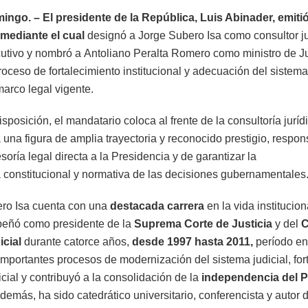
ingo. –
El presidente de la República, Luis Abinader, emiti
mediante el cual
designó a Jorge Subero Isa como consultor ju
utivo y nombró a Antoliano Peralta Romero como ministro de Ju
roceso de fortalecimiento institucional y adecuación del sistema 
marco legal vigente.
sposición, el mandatario coloca al frente de la consultoría jurí
 una figura de amplia trayectoria y reconocido prestigio, respo
soría legal directa a la Presidencia y de garantizar la
 constitucional y normativa de las decisiones gubernamentales
ro Isa cuenta con una
destacada carrera
en la vida institucion
eñó como presidente de la
Suprema Corte de Justicia
y del
C
cial
durante catorce años,
desde 1997 hasta 2011,
período en
mportantes procesos de modernización del sistema judicial, fort
icial y contribuyó a la consolidación de la
independencia del 
emás, ha sido catedrático universitario, conferencista y autor 