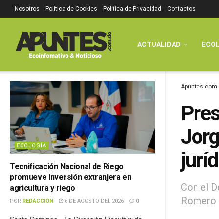
Nosotros
Política de Cookies
Política de Privacidad
Contactos
ACTUALIDAD
ECOL
Apuntes.com.
Pres
Jorg
ECOLOGÍA
jurí
Tecnificación Nacional de Riego
promueve inversión extranjera en
Con el D
agricultura y riego
Romero c
POR
REDACCIÓN
6 DE AGOSTO DEL 2026
0