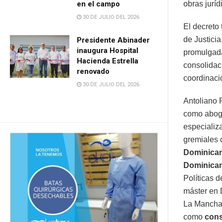
en el campo
obras juríd
30 DE JULIO DEL 2026
El decreto
de Justicia
Presidente Abinader
inaugura Hospital
promulgada
Hacienda Estrella
consolidac
renovado
coordinació
30 DE JULIO DEL 2026
Antoliano P
como aboga
especializ
gremiales 
Dominica
Dominica
Políticas 
máster en 
La Mancha,
como
cons