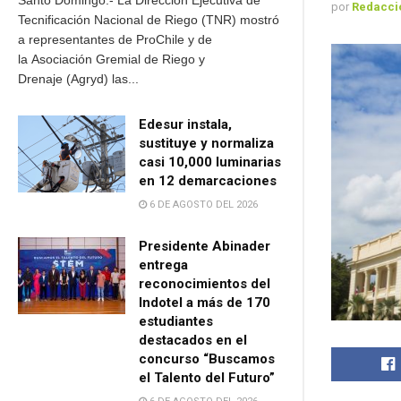
Santo Domingo.- La Dirección Ejecutiva de
por
Redacci
Tecnificación Nacional de Riego (TNR) mostró
a representantes de ProChile y de
la Asociación Gremial de Riego y
Drenaje (Agryd) las...
Edesur instala,
sustituye y normaliza
casi 10,000 luminarias
en 12 demarcaciones
6 DE AGOSTO DEL 2026
Presidente Abinader
entrega
reconocimientos del
Indotel a más de 170
estudiantes
destacados en el
concurso “Buscamos
el Talento del Futuro”