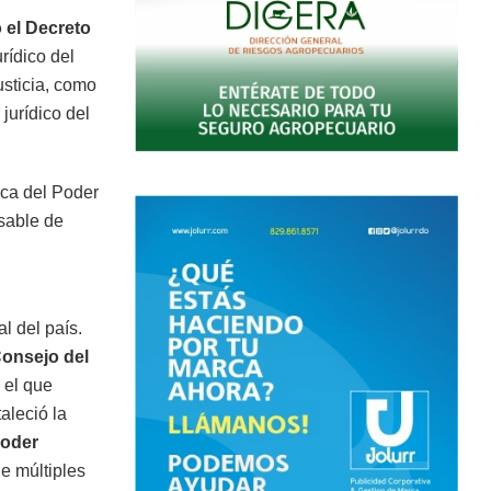
ó el Decreto
rídico del
sticia, como
jurídico del
dica del Poder
nsable de
.
al del país.
onsejo del
 el que
aleció la
Poder
de múltiples