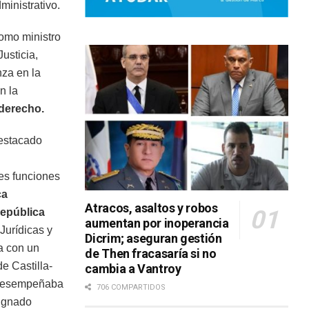
ministrativo.
omo ministro
usticia,
za en la
n la
derecho.
destacado
es funciones
ca
Atracos, asaltos y robos
epública
aumentan por inoperancia
Jurídicas y
Dicrim; aseguran gestión
a con un
de Then fracasaría si no
e Castilla-
cambia a Vantroy
e desempeñaba
706 COMPARTIDOS
signado