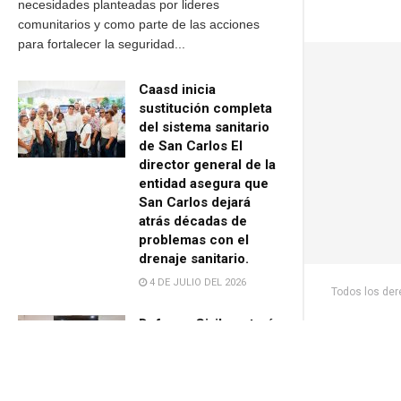
necesidades planteadas por lideres
comunitarios y como parte de las acciones
para fortalecer la seguridad...
Caasd inicia
sustitución completa
del sistema sanitario
de San Carlos El
director general de la
entidad asegura que
San Carlos dejará
atrás décadas de
problemas con el
drenaje sanitario.
4 DE JULIO DEL 2026
Todos los de
Defensa Civil contará
con Centro
Tecnológico Regional
para fortalecer la
gestión de riesgos de