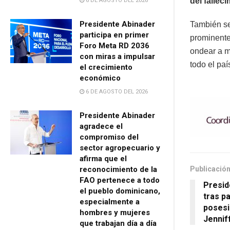
del fallec
6 DE AGOSTO DEL 2026
Presidente Abinader
También se 
participa en primer
prominente
Foro Meta RD 2036
ondear a me
con miras a impulsar
todo el paí
el crecimiento
económico
6 DE AGOSTO DEL 2026
Presidente Abinader
agradece el
compromiso del
sector agropecuario y
afirma que el
Publicación
reconocimiento de la
FAO pertenece a todo
Presid
el pueblo dominicano,
tras pa
especialmente a
posesi
hombres y mujeres
Jennif
que trabajan día a día