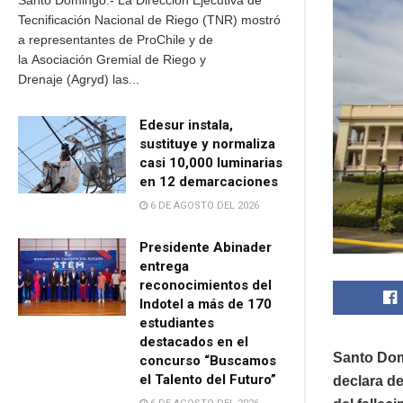
Santo Domingo.- La Dirección Ejecutiva de
Tecnificación Nacional de Riego (TNR) mostró
a representantes de ProChile y de
la Asociación Gremial de Riego y
Drenaje (Agryd) las...
Edesur instala,
sustituye y normaliza
casi 10,000 luminarias
en 12 demarcaciones
6 DE AGOSTO DEL 2026
Presidente Abinader
entrega
reconocimientos del
Indotel a más de 170
estudiantes
destacados en el
Santo Domi
concurso “Buscamos
el Talento del Futuro”
declara de