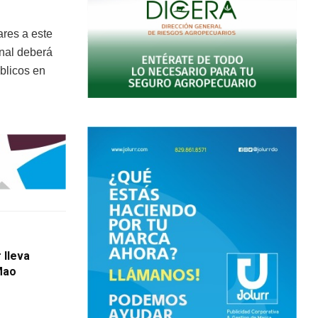
ares a este
nal deberá
úblicos en
 lleva
Mao