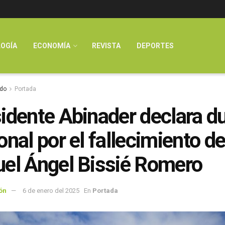
OGÍA
ECONOMÍA
REVISTA
DEPORTES
do
Portada
idente Abinader declara d
onal por el fallecimiento d
el Ángel Bissié Romero
ón
6 de enero del 2025
En
Portada