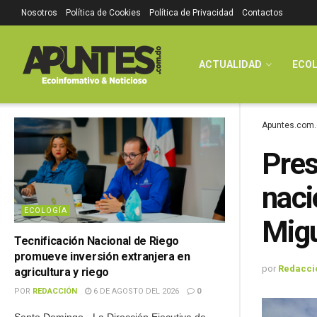
Nosotros
Política de Cookies
Política de Privacidad
Contactos
ACTUALIDAD
ECOL
Apuntes.com.
Pres
naci
ECOLOGÍA
Migu
Tecnificación Nacional de Riego
promueve inversión extranjera en
por
Redacci
agricultura y riego
POR
REDACCIÓN
6 DE AGOSTO DEL 2026
0