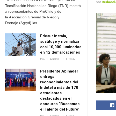
Santo Domingo.- La Dirección Ejecutiva de
por
Redacci
Tecnificación Nacional de Riego (TNR) mostró
a representantes de ProChile y de
la Asociación Gremial de Riego y
Drenaje (Agryd) las...
Edesur instala,
sustituye y normaliza
casi 10,000 luminarias
en 12 demarcaciones
6 DE AGOSTO DEL 2026
Presidente Abinader
entrega
reconocimientos del
Indotel a más de 170
estudiantes
destacados en el
concurso “Buscamos
el Talento del Futuro”