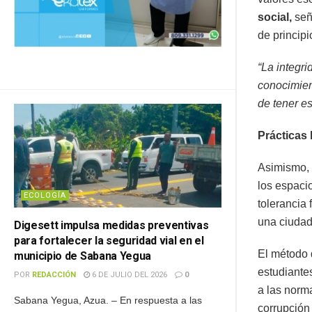
social,
señ
de principi
“La integri
conocimien
de tener es
Prácticas
Asimismo, e
los espacio
ECOLOGÍA
tolerancia 
una ciudad
Digesett impulsa medidas preventivas
para fortalecer la seguridad vial en el
El método d
municipio de Sabana Yegua
estudiante
POR
REDACCIÓN
6 DE JULIO DEL 2026
0
a las norma
Sabana Yegua, Azua. – En respuesta a las
corrupción