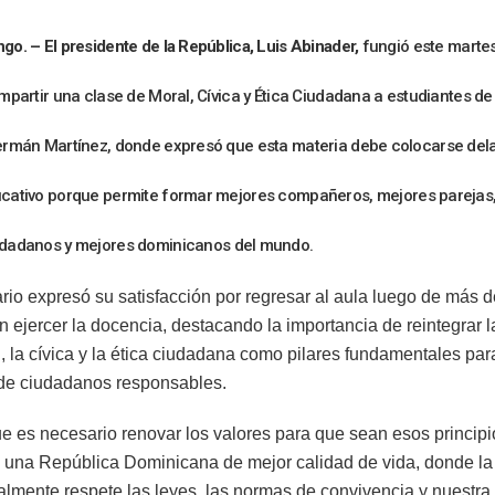
o. – El presidente de la República, Luis Abinader,
fungió este marte
impartir una clase de
Moral, Cívica y Ética Ciudadana
a estudiantes de 
ermán Martínez,
donde expresó que esta materia debe colocarse dela
cativo porque permite formar mejores
compañeros
, mejores
parejas
udadanos
y mejores
dominicanos
del mundo.
rio expresó su satisfacción por regresar al aula luego de más 
n ejercer la docencia, destacando la importancia de reintegrar
, la cívica y la ética ciudadana como pilares fundamentales par
de ciudadanos responsables.
e es necesario renovar los valores para que sean esos principi
 una República Dominicana de mejor calidad de vida, donde l
almente respete las leyes, las normas de convivencia y nuestra 