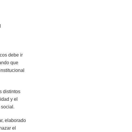
l
icos debe ir
lando que
nstitucional
 distintos
idad y el
 social.
ar, elaborado
hazar el