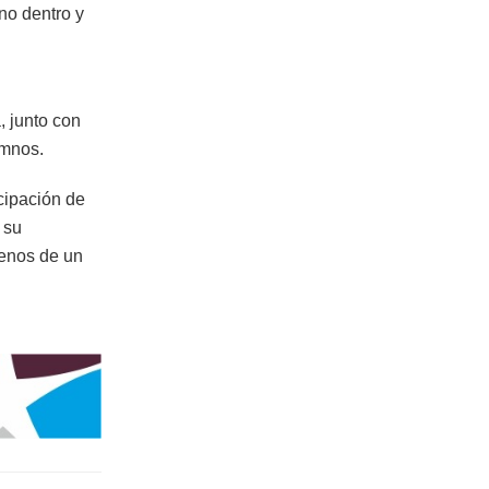
ano dentro y
, junto con
umnos.
cipación de
ó su
menos de un