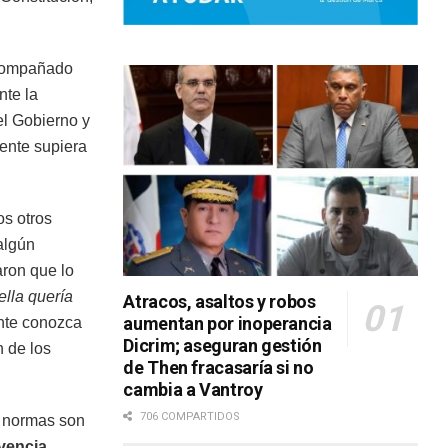
 acompañado
nte la
el Gobierno y
gente supiera
os otros
algún
aron que lo
ella quería
Atracos, asaltos y robos
aumentan por inoperancia
ente conozca
Dicrim; aseguran gestión
 de los
de Then fracasaría si no
cambia a Vantroy
706 COMPARTIDOS
 normas son
vencia