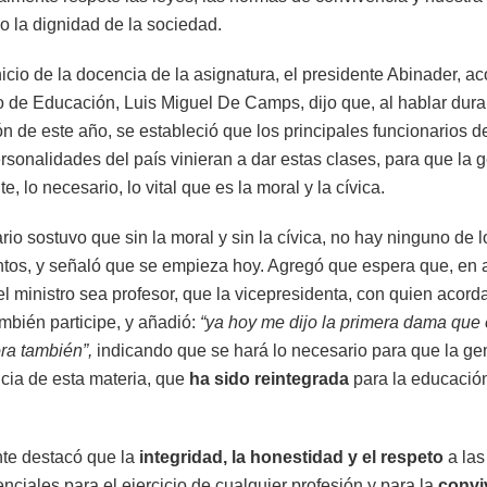
do la dignidad de la sociedad.
inicio de la docencia de la asignatura, el presidente Abinader,
ro de Educación, Luis Miguel De Camps, dijo que, al hablar dura
ón de este año, se estableció que los principales funcionarios d
rsonalidades del país vinieran a dar estas clases, para que la 
te, lo necesario, lo vital que es la moral y la cívica.
io sostuvo que sin la moral y sin la cívica, no hay ninguno de l
tos, y señaló que se empieza hoy. Agregó que espera que, en 
l ministro sea profesor, que la vicepresidenta, con quien acord
ambién participe, y añadió:
“ya hoy me dijo la primera dama que 
ra también”,
indicando que se hará lo necesario para que la g
ncia de esta materia, que
ha sido reintegrada
para la educación
nte destacó que la
integridad, la honestidad y el respeto
a las
nciales para el ejercicio de cualquier profesión y para la
convi