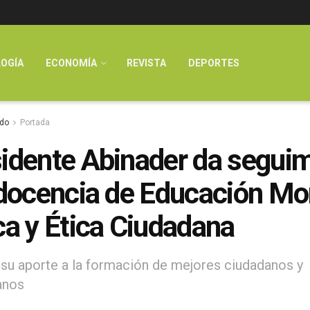
OGÍA
ECONOMÍA
REVISTA
DEPORTES
do
Portada
idente Abinader da segui
 docencia de Educación Mor
ca y Ética Ciudadana
su aporte a la formación de mejores ciudadanos y
anos