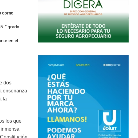
s como
5. ° grado
nte en el
,
de dos
 la enseñanza
a la
os los que
a inmensa
Constitución,