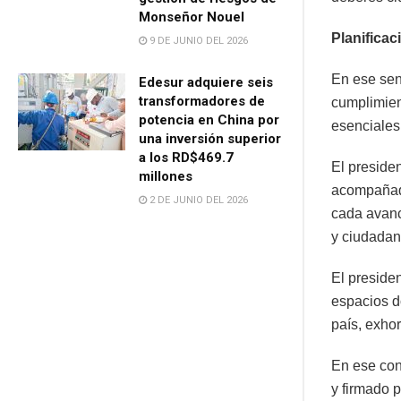
Monseñor Nouel
Planificac
9 DE JUNIO DEL 2026
En ese sent
Edesur adquiere seis
transformadores de
cumplimien
potencia en China por
esenciales 
una inversión superior
a los RD$469.7
El presiden
millones
acompañado
2 DE JUNIO DEL 2026
cada avanc
y ciudadan
El presiden
espacios d
país, exhor
En ese con
y firmado p