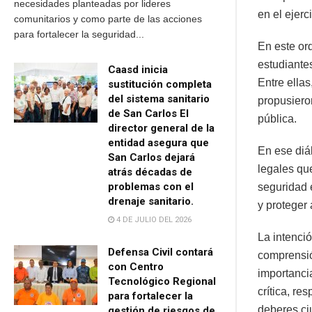
necesidades planteadas por lideres
en el ejerc
comunitarios y como parte de las acciones
para fortalecer la seguridad...
En este or
estudiante
Caasd inicia
Entre ellas
sustitución completa
del sistema sanitario
propusiero
de San Carlos El
pública.
director general de la
entidad asegura que
En ese diá
San Carlos dejará
legales que
atrás décadas de
problemas con el
seguridad e
drenaje sanitario.
y proteger 
4 DE JULIO DEL 2026
La intenci
Defensa Civil contará
comprensión
con Centro
importancia
Tecnológico Regional
crítica, re
para fortalecer la
deberes c
gestión de riesgos de