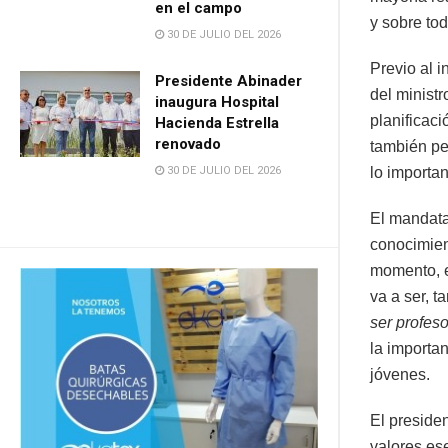
en el campo
y sobre to
30 DE JULIO DEL 2026
Previo al 
Presidente Abinader
del minist
inaugura Hospital
planificaci
Hacienda Estrella
renovado
también pe
30 DE JULIO DEL 2026
lo importan
El mandatar
conocimien
momento, e
va a ser, t
ser profeso
la importa
jóvenes.
El preside
valores ese