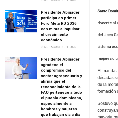
6 DE AGOSTO DEL 2026
Santo Doming
Presidente Abinader
participa en primer
docente al 
Foro Meta RD 2036
con miras a impulsar
el crecimiento
del
Liceo G
económico
sistema edu
6 DE AGOSTO DEL 2026
mejores
ci
Presidente Abinader
agradece el
compromiso del
El mandata
sector agropecuario y
décadas si
afirma que el
de la moral
reconocimiento de la
formación 
FAO pertenece a todo
el pueblo dominicano,
especialmente a
Sostuvo qu
hombres y mujeres
construyan
que trabajan día a día
mayoría re