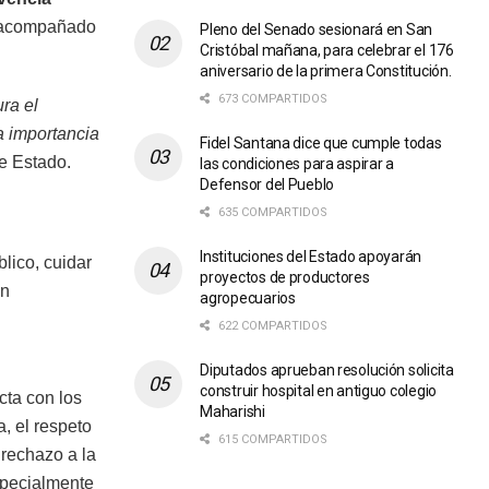
á acompañado
Pleno del Senado sesionará en San
Cristóbal mañana, para celebrar el 176
aniversario de la primera Constitución.
673 COMPARTIDOS
ura el
a importancia
Fidel Santana dice que cumple todas
de Estado.
las condiciones para aspirar a
Defensor del Pueblo
635 COMPARTIDOS
Instituciones del Estado apoyarán
lico, cuidar
proyectos de productores
on
agropecuarios
622 COMPARTIDOS
Diputados aprueban resolución solicita
construir hospital en antiguo colegio
cta con los
Maharishi
, el respeto
615 COMPARTIDOS
 rechazo a la
especialmente