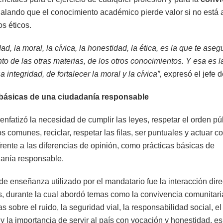
alando que el conocimiento académico pierde valor si no est
os éticos.
dad, la moral, la cívica, la honestidad, la ética, es la que te aseg
to de las otras materias, de los otros conocimientos. Y esa es l
a integridad, de fortalecer la moral y la cívica”,
expresó el jefe 
 básicas de una ciudadanía responsable
nfatizó la necesidad de cumplir las leyes, respetar el orden púb
s comunes, reciclar, respetar las filas, ser puntuales y actuar c
frente a las diferencias de opinión, como prácticas básicas de
anía responsable.
e enseñanza utilizado por el mandatario fue la interacción dire
s, durante la cual abordó temas como la convivencia comunitaria
s sobre el ruido, la seguridad vial, la responsabilidad social, el
 y la importancia de servir al país con vocación y honestidad, 