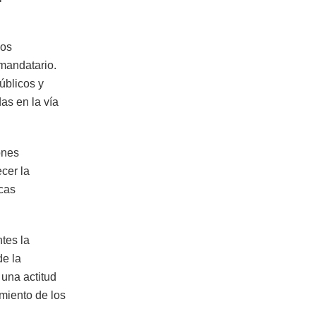
los
mandatario.
úblicos y
as en la vía
ones
cer la
icas
tes la
de la
 una actitud
imiento de los