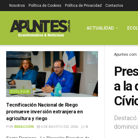
Nosotros
Política de Cookies
Política de Privacidad
Contactos
ACTUALIDAD
ECOL
Apuntes.com.
Pres
a la
ECOLOGÍA
Cívi
Tecnificación Nacional de Riego
promueve inversión extranjera en
Destacó 
agricultura y riego
dominic
POR
REDACCIÓN
6 DE AGOSTO DEL 2026
0