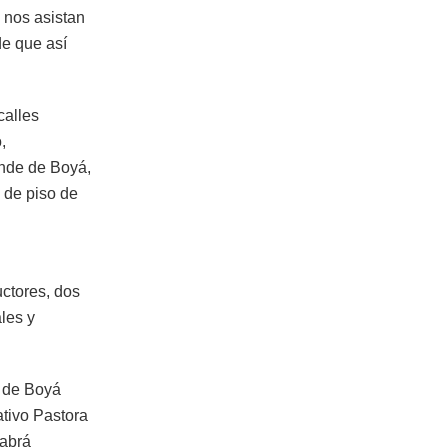
 nos asistan
de que así
calles
,
ande de Boyá,
 de piso de
uctores, dos
les y
e de Boyá
ativo Pastora
habrá