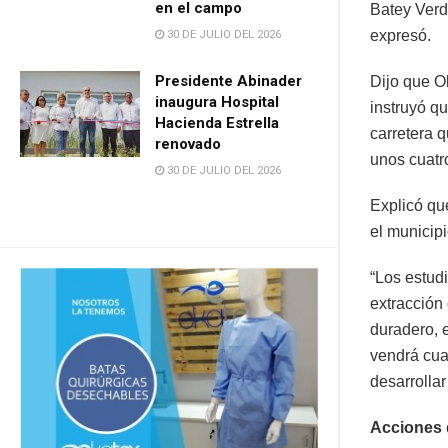
en el campo
Batey Verd
expresó.
30 DE JULIO DEL 2026
Presidente Abinader
Dijo que O
inaugura Hospital
instruyó q
Hacienda Estrella
carretera 
renovado
unos cuatr
30 DE JULIO DEL 2026
Explicó qu
el municipi
“Los estud
extracción
duradero, 
vendrá cua
desarrolla
Acciones q