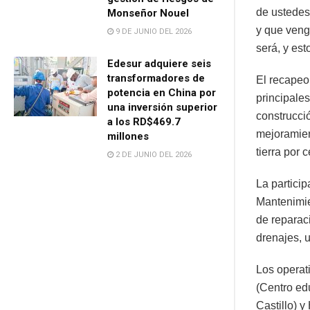
de ustedes
Monseñor Nouel
y que veng
9 DE JUNIO DEL 2026
será, y est
Edesur adquiere seis
transformadores de
El recapeo
potencia en China por
principale
una inversión superior
construcci
a los RD$469.7
mejoramien
millones
tierra por 
2 DE JUNIO DEL 2026
La particip
Mantenimien
de reparac
drenajes, 
Los operat
(Centro ed
Castillo) 