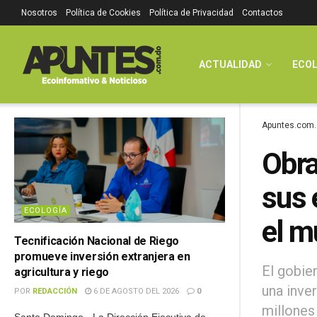
Nosotros
Política de Cookies
Política de Privacidad
Contactos
ACTUALIDAD
ECOL
Apuntes.com.
Obra
sus 
ECOLOGÍA
el m
Tecnificación Nacional de Riego
promueve inversión extranjera en
El gobie
agricultura y riego
una inve
POR
REDACCIÓN
6 DE AGOSTO DEL 2026
0
millones