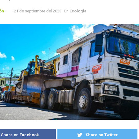
ón
21 de septiembre del 2023
En
Ecología
Share on Facebook
Share on Twitter