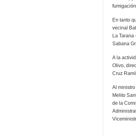
fumigación 
En tanto q
vecinal Ba
La Tarana –
Sabana Gra
A la activ
Olivo, dire
Cruz Ramír
Al ministr
Melito San
de la Comi
Administrat
Viceministr