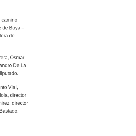
en camino
e de Boya –
tera de
rrera, Osmar
ejandro De La
diputado.
nto Vial,
la, director
rez, director
 Bastado,