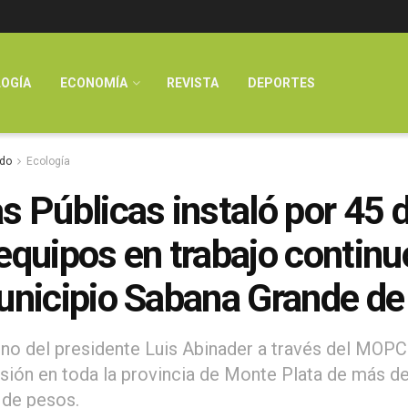
OGÍA
ECONOMÍA
REVISTA
DEPORTES
do
Ecología
s Públicas instaló por 45 
equipos en trabajo continu
unicipio Sabana Grande de
rno del presidente Luis Abinader a través del MOPC
rsión en toda la provincia de Monte Plata de más de
 de pesos.