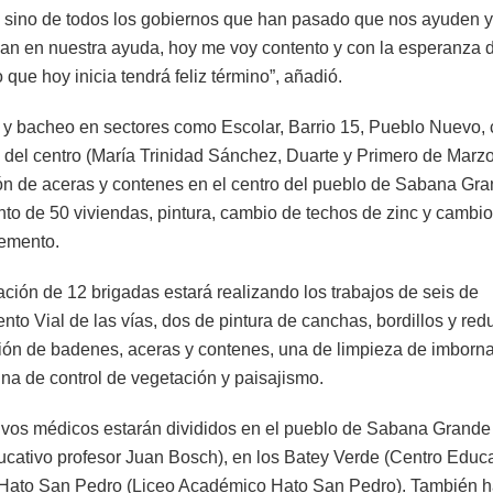
 sino de todos los gobiernos que han pasado que nos ayuden y
an en nuestra ayuda, hoy me voy contento y con la esperanza 
o que hoy inicia tendrá feliz término”, añadió.
 y bacheo en sectores como Escolar, Barrio 15, Pueblo Nuevo, 
s del centro (María Trinidad Sánchez, Duarte y Primero de Marzo
ón de aceras y contenes en el centro del pueblo de Sabana Gr
to de 50 viviendas, pintura, cambio de techos de zinc y cambio
cemento.
ación de 12 brigadas estará realizando los trabajos de seis de
to Vial de las vías, dos de pintura de canchas, bordillos y red
ión de badenes, aceras y contenes, una de limpieza de imborna
una de control de vegetación y paisajismo.
ivos médicos estarán divididos en el pueblo de Sabana Grand
ucativo profesor Juan Bosch), en los Batey Verde (Centro Educ
y Hato San Pedro (Liceo Académico Hato San Pedro). También 