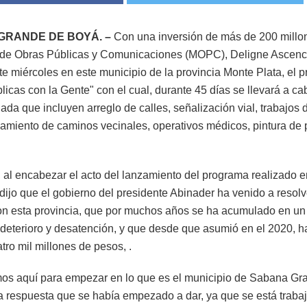
GRANDE DE BOYÁ. –
Con una inversión de más de 200 millo
o de Obras Públicas y Comunicaciones (MOPC), Deligne Ascenc
ste miércoles en este municipio de la provincia Monte Plata, el 
licas con la Gente" con el cual, durante 45 días se llevará a c
ada que incluyen arreglo de calles, señalización vial, trabajos 
amiento de caminos vecinales, operativos médicos, pintura de 
.
 al encabezar el acto del lanzamiento del programa realizado e
 dijo que el gobierno del presidente Abinader ha venido a resol
con esta provincia, que por muchos años se ha acumulado en un
 deterioro y desatención, y que desde que asumió en el 2020, ha
tro mil millones de pesos, .
os aquí para empezar en lo que es el municipio de Sabana G
la respuesta que se había empezado a dar, ya que se está traba