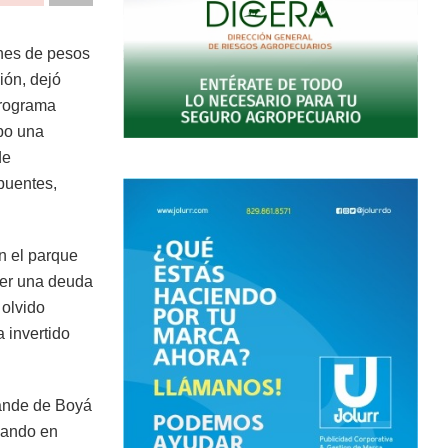
nes de pesos
ión, dejó
programa
abo una
de
puentes,
n el parque
ver una deuda
 olvido
 invertido
rande de Boyá
jando en