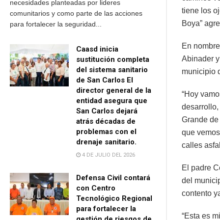
necesidades planteadas por lideres
tiene los 
comunitarios y como parte de las acciones
Boya” agre
para fortalecer la seguridad...
En nombre 
Caasd inicia
Abinader y
sustitución completa
del sistema sanitario
municipio
de San Carlos El
director general de la
“Hoy vamos
entidad asegura que
desarrollo
San Carlos dejará
Grande de 
atrás décadas de
problemas con el
que vemos 
drenaje sanitario.
calles asfa
4 DE JULIO DEL 2026
El padre C
Defensa Civil contará
del munici
con Centro
contento ya
Tecnológico Regional
para fortalecer la
“Esta es m
gestión de riesgos de