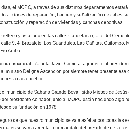
 días, el MOPC, a través de sus distintos departamentos estará
ndo acciones de reparación, bacheo y señalización de calles, a
construcción y reparación de viviendas y canchas deportivas.
 relleno y asfaltado en las calles Candelaria (calle del Cement
, calle 9, 4, Brazalete, Los Guandules, Las Cañitas, Quilombo, 
vo Arriba.
dora provincial, Rafaela Javier Gomera, agradeció al president
 al ministro Deligne Ascención por siempre tener presente esa
uciones a cada pueblo.
 del municipio de Sabana Grande Boyá, Isidro Mieses de Jesús
o del presidente Abinader junto al MOPC están haciendo algo n
a desde su fundación en 1978.
eguro de que nuestro municipio se va a asfaltar por todas las e
cinales se van a arreglar, por mandato del presidente de la Re