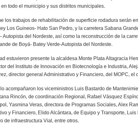
en todo el municipio y sus distritos municipales.
ue los trabajos de rehabilitación de superficie rodadura serán 
tey Los Guineos- Hato San Pedro, y la carretera Sabana Grand
 Autopista del Nordeste, así como la reconstrucción de la carre
nde de Boyá- Batey Verde-Autopista del Nordeste.
idad estuvieron presente la alcaldesa Monte Plata Altagracia He
ctor del Instituto de Innovación en Biotecnología e Industria, Al
ez, director general Administrativo y Financiero, del MOPC, el 
o lo acompañaron los viceministros Luis Bastardo de Mantenimie
tana Rincón, de coordinación Regional, Rafael Vásquez Espíndo
pol, Yasmina Veras, directora de Programas Sociales, Alex Ramí
ivo y Financiero, Elido Alcántara, de Equipo y Transporte, Luis
o de infraestructura Vial, entre otros.