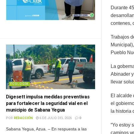
Durante 45
desarrolla
contenes, 
Trabajos de
Municipal)
Pueblo Nue
La goberna
Abinader y
llevar sol
ECOLOGÍA
El alcalde
Digesett impulsa medidas preventivas
para fortalecer la seguridad vial en el
el gobiern
municipio de Sabana Yegua
la histori
POR
REDACCIÓN
6 DE JULIO DEL 2026
0
“Yo estoy s
Sabana Yegua, Azua. – En respuesta a las
caminos ve