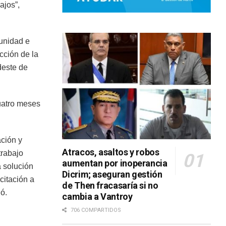
ajos”,
unidad e
cción de la
deste de
uatro meses
ción y
Atracos, asaltos y robos
trabajo
aumentan por inoperancia
a solución
Dicrim; aseguran gestión
citación a
de Then fracasaría si no
ó.
cambia a Vantroy
706 COMPARTIDOS