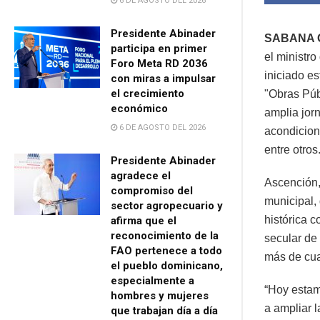
6 DE AGOSTO DEL 2026
Presidente Abinader
SABANA 
participa en primer
el ministr
Foro Meta RD 2036
iniciado e
con miras a impulsar
el crecimiento
"Obras Púb
económico
amplia jorn
6 DE AGOSTO DEL 2026
acondicion
entre otros
Presidente Abinader
agradece el
Ascención,
compromiso del
municipal,
sector agropecuario y
histórica 
afirma que el
reconocimiento de la
secular de
FAO pertenece a todo
más de cua
el pueblo dominicano,
especialmente a
“Hoy estam
hombres y mujeres
a ampliar 
que trabajan día a día