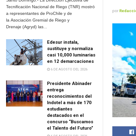
Santo Domingo.- La Dirección Ejecutiva de
Tecnificación Nacional de Riego (TNR) mostró
por
Redacci
a representantes de ProChile y de
la Asociación Gremial de Riego y
Drenaje (Agryd) las...
Edesur instala,
sustituye y normaliza
casi 10,000 luminarias
en 12 demarcaciones
6 DE AGOSTO DEL 2026
Presidente Abinader
entrega
reconocimientos del
Indotel a más de 170
estudiantes
destacados en el
concurso “Buscamos
el Talento del Futuro”