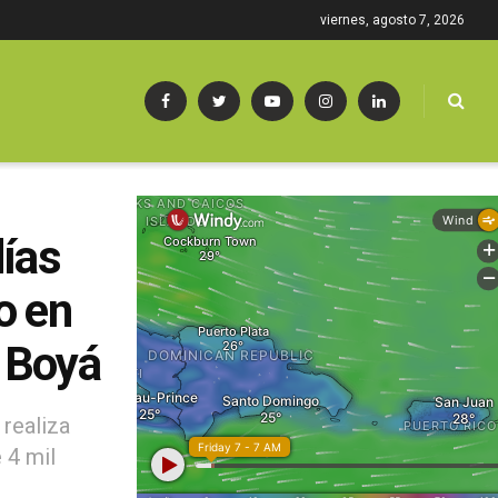
viernes, agosto 7, 2026
días
o en
 Boyá
 realiza
 4 mil