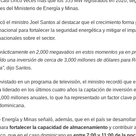
 casi cinco veces más que los 555 MW registrados en 2020, se
es del Ministerio de Energía y Minas.
icó el ministro Joel Santos al destacar que el crecimiento forma 
nacional para fortalecer la seguridad energética y mitigar el imp
rnacionales sobre el sector.
rácticamente en 2,000 megavatios en estos momentos ya en p
aído una inversión de cerca de 3,000 millones de dólares para 
a”,
dijo Santos.
evistado en un programa de televisión, el ministro recordó que e
a liderado en los últimos cuatro años la captación de inversión e
000 millones anuales, lo que ha representado un factor clave p
dominicana.
de Energía y Minas señaló, además, que en el país se desarrolla
para
fortalecer la capacidad de almacenamiento
y contribuir 
ico, que en el caso dominicano es
entre 7:00 y 11:00 de la noc