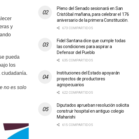
Pleno del Senado sesionará en San
Cristóbal mañana, para celebrar el 176
lecer
aniversario de la primera Constitución.
eras y
673 COMPARTIDOS
tando
Fidel Santana dice que cumple todas
las condiciones para aspirar a
Defensor del Pueblo
 se pueda
635 COMPARTIDOS
bajo los
Instituciones del Estado apoyarán
a ciudadanía.
proyectos de productores
agropecuarios
e no es solo
622 COMPARTIDOS
Diputados aprueban resolución solicita
construir hospital en antiguo colegio
Maharishi
615 COMPARTIDOS