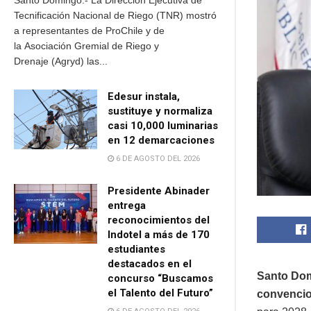
Santo Domingo.- La Dirección Ejecutiva de
Tecnificación Nacional de Riego (TNR) mostró
a representantes de ProChile y de
la Asociación Gremial de Riego y
Drenaje (Agryd) las...
Edesur instala,
sustituye y normaliza
casi 10,000 luminarias
en 12 demarcaciones
6 DE AGOSTO DEL 2026
Presidente Abinader
entrega
reconocimientos del
Indotel a más de 170
estudiantes
destacados en el
Santo Dom
concurso “Buscamos
el Talento del Futuro”
convencio