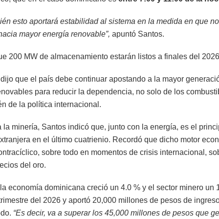
ién esto aportará estabilidad al sistema en la medida en que 
acia mayor energía renovable”,
apuntó Santos.
e 200 MW de almacenamiento estarán listos a finales del 2026
o dijo que el país debe continuar apostando a la mayor generaci
enovables para reducir la dependencia, no solo de los combustib
n de la política internacional.
la minería, Santos indicó que, junto con la energía, es el princi
extranjera en el último cuatrienio. Recordó que dicho motor ec
ntracíclico, sobre todo en momentos de crisis internacional, so
recios del oro.
 la economía dominicana creció un 4.0 % y el sector minero un 
trimestre del 2026 y aportó 20,000 millones de pesos de ingreso
odo.
“Es decir, va a superar los 45,000 millones de pesos que g