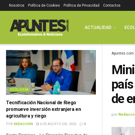
Nosotros
Política de Cookies
Política de Privacidad
Contactos
ACTUALIDAD
ECOL
Apuntes.com.
Mini
país
ECOLOGÍA
de e
Tecnificación Nacional de Riego
promueve inversión extranjera en
por
Redacci
agricultura y riego
POR
REDACCIÓN
6 DE AGOSTO DEL 2026
0