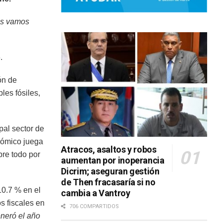
nos vamos
.
ón de
les fósiles,
pal sector de
onómico juega
Atracos, asaltos y robos
bre todo por
aumentan por inoperancia
Dicrim; aseguran gestión
de Then fracasaría si no
10.7 % en el
cambia a Vantroy
s fiscales en
706 COMPARTIDOS
eneró el año