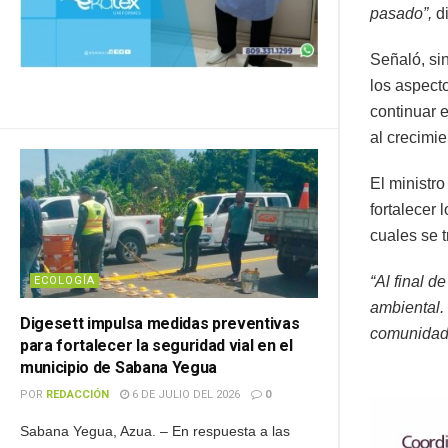
pasado”,
di
Señaló, si
los aspect
continuar e
al crecimi
El ministr
fortalecer 
cuales se 
“Al final d
ECOLOGÍA
ambiental. 
Digesett impulsa medidas preventivas
comunidad
para fortalecer la seguridad vial en el
municipio de Sabana Yegua
POR
REDACCIÓN
6 DE JULIO DEL 2026
0
Sabana Yegua, Azua. – En respuesta a las