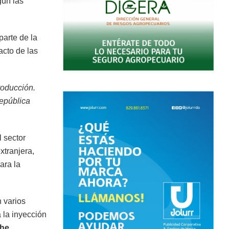
gún las
parte de la
acto de las
roducción.
República
l sector
xtranjera,
ara la
n varios
a la inyección
he.