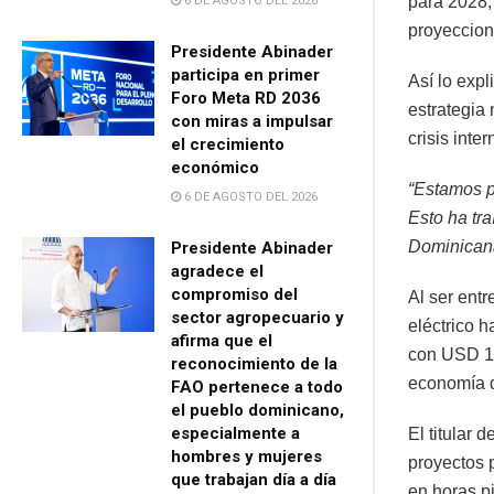
para 2028,
6 DE AGOSTO DEL 2026
proyeccion
Presidente Abinader
participa en primer
Así lo expl
Foro Meta RD 2036
estrategia 
con miras a impulsar
crisis inte
el crecimiento
económico
“Estamos p
6 DE AGOSTO DEL 2026
Esto ha tr
Dominican
Presidente Abinader
agradece el
compromiso del
Al ser entr
sector agropecuario y
eléctrico h
afirma que el
con USD 1,
reconocimiento de la
economía 
FAO pertenece a todo
el pueblo dominicano,
especialmente a
El titular 
hombres y mujeres
proyectos 
que trabajan día a día
en horas p