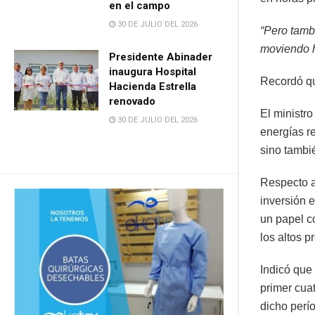
en el campo
30 DE JULIO DEL 2026
“Pero tamb
moviendo h
Presidente Abinader
inaugura Hospital
Recordó qu
Hacienda Estrella
renovado
El ministr
30 DE JULIO DEL 2026
energías r
sino tambié
Respecto a 
inversión 
un papel co
los altos p
Indicó que
primer cua
dicho perí