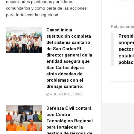
necesidades planteadas por lideres
comunitarios y como parte de las acciones
para fortalecer la seguridad...
Publicación
Caasd inicia
Presid
sustitución completa
cooper
del sistema sanitario
de San Carlos El
sector
director general de la
estabil
entidad asegura que
poblac
San Carlos dejará
atrás décadas de
problemas con el
drenaje sanitario.
4 DE JULIO DEL 2026
Defensa Civil contará
con Centro
Tecnológico Regional
para fortalecer la
gestión de riesgos de