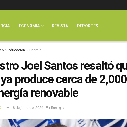
OGÍA
ECONOMÍA
REVISTA
DEPORTES
do
educacion
Energía
stro Joel Santos resaltó qu
 ya produce cerca de 2,0
nergía renovable
ón
8 de junio del 2026
En
Energía