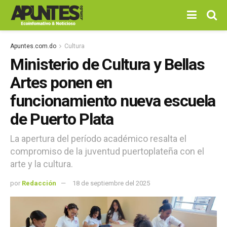
Apuntes.com.do
Cultura
Ministerio de Cultura y Bellas
Artes ponen en
funcionamiento nueva escuela
de Puerto Plata
La apertura del período académico resalta el
compromiso de la juventud puertoplateña con el
arte y la cultura.
por
Redacción
18 de septiembre del 2025