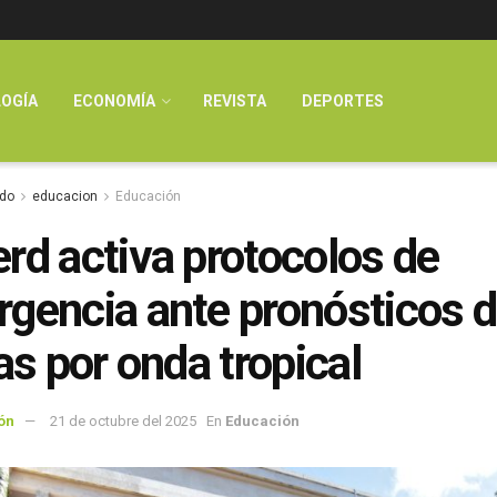
OGÍA
ECONOMÍA
REVISTA
DEPORTES
do
educacion
Educación
rd activa protocolos de
gencia ante pronósticos 
ias por onda tropical
ón
21 de octubre del 2025
En
Educación