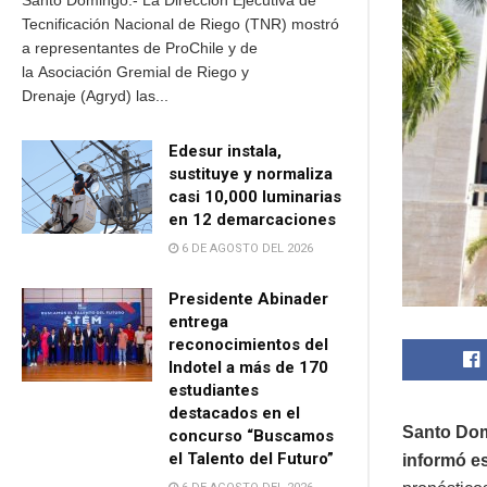
Santo Domingo.- La Dirección Ejecutiva de
Tecnificación Nacional de Riego (TNR) mostró
a representantes de ProChile y de
la Asociación Gremial de Riego y
Drenaje (Agryd) las...
Edesur instala,
sustituye y normaliza
casi 10,000 luminarias
en 12 demarcaciones
6 DE AGOSTO DEL 2026
Presidente Abinader
entrega
reconocimientos del
Indotel a más de 170
estudiantes
destacados en el
Santo Dom
concurso “Buscamos
el Talento del Futuro”
informó e