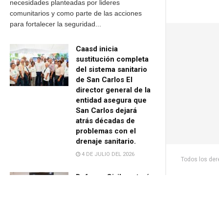
necesidades planteadas por lideres
comunitarios y como parte de las acciones
para fortalecer la seguridad...
Caasd inicia
sustitución completa
del sistema sanitario
de San Carlos El
director general de la
entidad asegura que
San Carlos dejará
atrás décadas de
problemas con el
drenaje sanitario.
4 DE JULIO DEL 2026
Todos los de
Defensa Civil contará
con Centro
Tecnológico Regional
para fortalecer la
gestión de riesgos de