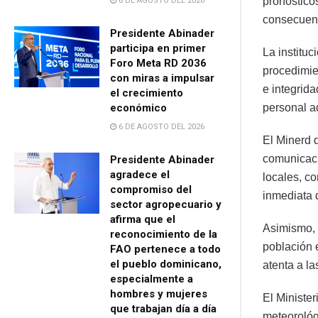
pronósticos
6 DE AGOSTO DEL 2026
consecuenc
Presidente Abinader
participa en primer
La instituc
Foro Meta RD 2036
procedimie
con miras a impulsar
e integrid
el crecimiento
económico
personal ad
6 DE AGOSTO DEL 2026
El Minerd d
comunicaci
Presidente Abinader
agradece el
locales, co
compromiso del
inmediata 
sector agropecuario y
afirma que el
Asimismo, 
reconocimiento de la
población 
FAO pertenece a todo
el pueblo dominicano,
atenta a la
especialmente a
hombres y mujeres
El Ministe
que trabajan día a día
meteorológ