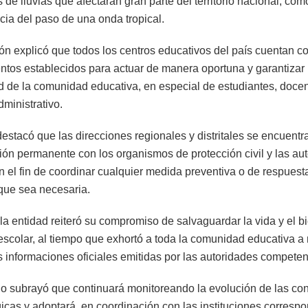
 de lluvias que afectarán gran parte del territorio nacional, com
ia del paso de una onda tropical.
ión explicó que todos los centros educativos del país cuentan co
ntos establecidos para actuar de manera oportuna y garantizar 
ad de la comunidad educativa, en especial de estudiantes, docen
ministrativo.
estacó que las direcciones regionales y distritales se encuentr
ón permanente con los organismos de protección civil y las au
n el fin de coordinar cualquier medida preventiva o de respuest
que sea necesaria.
la entidad reiteró su compromiso de salvaguardar la vida y el bi
escolar, al tiempo que exhortó a toda la comunidad educativa 
s informaciones oficiales emitidas por las autoridades competen
rio subrayó que continuará monitoreando la evolución de las co
icas y adoptará, en coordinación con las instituciones correspo