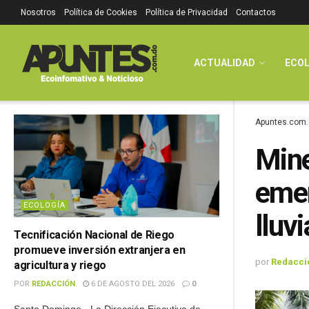
Nosotros
Política de Cookies
Política de Privacidad
Contactos
ACTUALIDAD
ECOL
Apuntes.com.
Mine
emer
ECOLOGÍA
lluv
Tecnificación Nacional de Riego
promueve inversión extranjera en
por
Redacci
agricultura y riego
POR
REDACCIÓN
6 DE AGOSTO DEL 2026
0