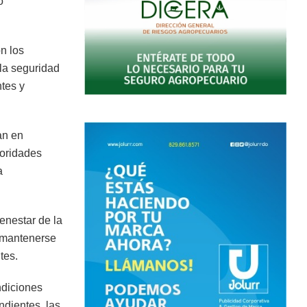
o
n los
la seguridad
tes y
an en
toridades
a
enestar de la
a mantenerse
tes.
ndiciones
ndientes, las