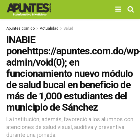
Apuntes.com.do
Actualidad
Salud
INABIE
ponehttps://apuntes.com.do/wp
admin/void(0); en
funcionamiento nuevo módulo
de salud bucal en beneficio de
más de 1,000 estudiantes del
municipio de Sánchez
La institución, además, favoreció a los alumnos con
atenciones de salud visual, auditiva y preventiva
durante una jornada.