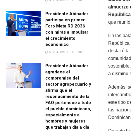
6 DE AGOSTO DEL 2026
almuerzo o
Presidente Abinader
República
participa en primer
que reunió
Foro Meta RD 2036
con miras a impulsar
En las pal
el crecimiento
República 
económico
destacó la
6 DE AGOSTO DEL 2026
comunidad 
Presidente Abinader
sostenible
agradece el
a disminuir
compromiso del
sector agropecuario y
Además, se
afirma que el
intercambia
reconocimiento de la
este tipo 
FAO pertenece a todo
el pueblo dominicano,
las nacion
especialmente a
Dominicana
hombres y mujeres
que trabajan día a día
Durante la 