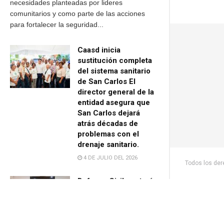
necesidades planteadas por lideres
comunitarios y como parte de las acciones
para fortalecer la seguridad...
Caasd inicia
sustitución completa
del sistema sanitario
de San Carlos El
director general de la
entidad asegura que
San Carlos dejará
atrás décadas de
problemas con el
drenaje sanitario.
4 DE JULIO DEL 2026
Todos los de
Defensa Civil contará
con Centro
Tecnológico Regional
para fortalecer la
gestión de riesgos de