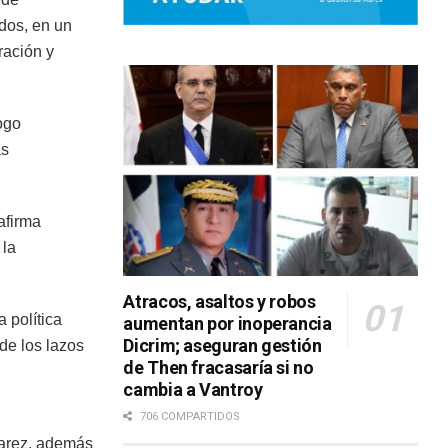
dos, en un
ración y
ogo
as
afirma
 la
Atracos, asaltos y robos
 política
aumentan por inoperancia
Dicrim; aseguran gestión
 de los lazos
de Then fracasaría si no
cambia a Vantroy
706 COMPARTIDOS
varez, además