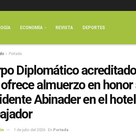
OGÍA
ECONOMÍA
REVISTA
DEPORTES
do
Portada
po Diplomático acreditado
 ofrece almuerzo en honor 
idente Abinader en el hotel
ajador
ón
1 de julio del 2026
En
Portada