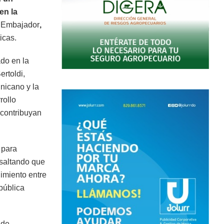
en la
l Embajador
,
icas.
do en la
rtoldi,
nicano y la
rollo
 contribuyan
 para
esaltando que
imiento entre
pública
 de