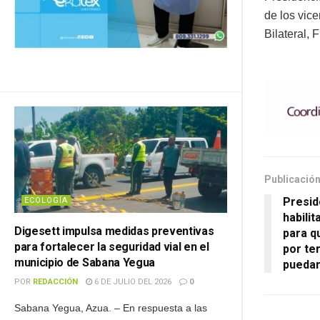
de los vice
Bilateral, 
Publicación
Presid
ECOLOGÍA
habili
Digesett impulsa medidas preventivas
para q
para fortalecer la seguridad vial en el
por te
municipio de Sabana Yegua
puedan
POR
REDACCIÓN
6 DE JULIO DEL 2026
0
Sabana Yegua, Azua. – En respuesta a las