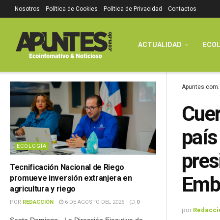
Nosotros
Política de Cookies
Política de Privacidad
Contactos
ACTUALIDAD
ECOL
Apuntes.com.
Cuer
país
ECOLOGÍA
pres
Tecnificación Nacional de Riego
Emb
promueve inversión extranjera en
agricultura y riego
POR
REDACCIÓN
6 DE AGOSTO DEL 2026
0
por
Redacci