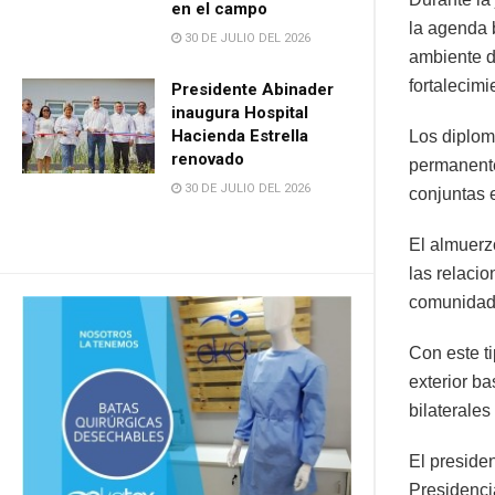
en el campo
la agenda 
30 DE JULIO DEL 2026
ambiente d
fortalecimi
Presidente Abinader
inaugura Hospital
Hacienda Estrella
Los diplom
renovado
permanente
30 DE JULIO DEL 2026
conjuntas e
El almuerz
las relaci
comunidad 
Con este t
exterior ba
bilaterales
El preside
Presidenci