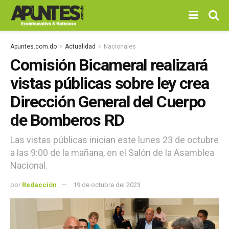
Apuntes.com.do
Actualidad
Nacionales
Comisión Bicameral realizará
vistas públicas sobre ley crea
Dirección General del Cuerpo
de Bomberos RD
Las vistas públicas inician este lunes 23 de octubre
a las 9:00 de la mañana, en el Salón de la Asamblea
Nacional.
por
Redacción
19 de octubre del 2023